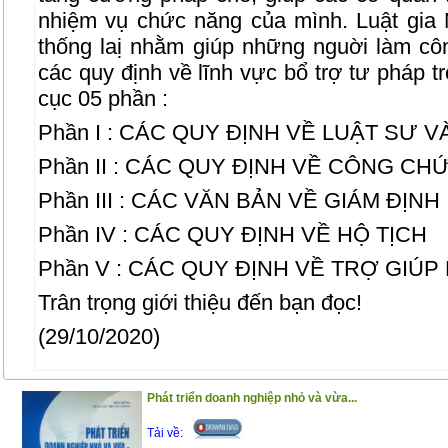
nhiệm vụ chức năng của mình. Luật gia
thống laị nhằm giúp những nguời làm c
các quy định về lĩnh vực bổ trợ tư pháp t
cục 05 phần :
Phần I : CÁC QUY ĐỊNH VỀ LUẬT SƯ 
Phần II : CÁC QUY ĐỊNH VỀ CÔNG 
Phần III : CÁC VĂN BẢN VỀ GIÁM ĐỊNH
Phần IV : CÁC QUY ĐỊNH VỀ HỘ TỊCH
Phần V : CÁC QUY ĐỊNH VỀ TRỢ GIÚP
Trân trọng giới thiệu đến bạn đọc!
(29/10/2020)
Phát triển doanh nghiệp nhỏ và vừa...
Tải về: