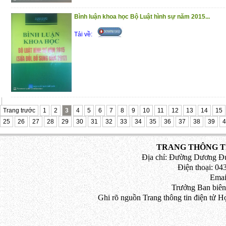
Bình luận khoa học Bộ Luật hình sự năm 2015...
Tải về:
Trang trước
1
2
3
4
5
6
7
8
9
10
11
12
13
14
15
25
26
27
28
29
30
31
32
33
34
35
36
37
38
39
4
TRANG THÔNG TI
Địa chỉ: Đường Dương Đứ
Điện thoại: 043
Emai
Trưởng Ban biên
Ghi rõ nguồn Trang thông tin điện tử H