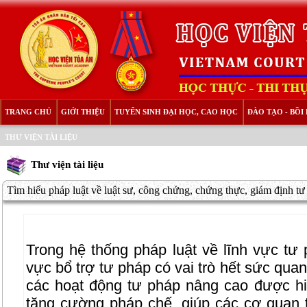
TRANG CHỦ
GIỚI THIỆU
TUYỂN SINH ĐẠI HỌC, CAO HỌC
ĐÀO TẠO - BỒ
THƯ VIỆN TÀI LIỆU
Thư viện tài liệu
Tìm hiểu pháp luật về luật sư, công chứng, chứng thực, giám định tư 
Trong hệ thống pháp luật về lĩnh vực tư p
vực bổ trợ tư pháp có vai trò hết sức quan
các hoạt động tư pháp nâng cao được h
tăng cường pháp chế, giúp các cơ quan t