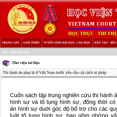
TRANG CHỦ
GIỚI THIỆU
TUYỂN SINH ĐẠI HỌC, CAO HỌC
ĐÀO TẠO - BỒ
THƯ VIỆN TÀI LIỆU
Thư viện tài liệu
Thi hành án phạt tù ở Việt Nam trước yêu cầu cải cách tư pháp
Cuốn sách tập trung nghiên cứu thi hành á
hình sự và tố tụng hình sự, đồng thời có
án hình sự duới góc độ bổ trợ cho các quy
luật tố tụng hình sự, bao gồm những vấ