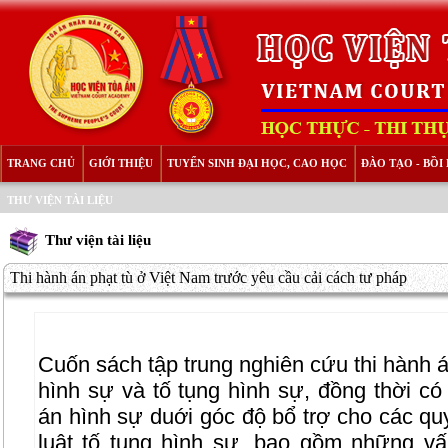
TRANG CHỦ
GIỚI THIỆU
TUYỂN SINH ĐẠI HỌC, CAO HỌC
ĐÀO TẠO - BỒ
THƯ VIỆN TÀI LIỆU
Thư viện tài liệu
Thi hành án phạt tù ở Việt Nam trước yêu cầu cải cách tư pháp
Cuốn sách tập trung nghiên cứu thi hành á
hình sự và tố tụng hình sự, đồng thời có
án hình sự duới góc độ bổ trợ cho các quy
luật tố tụng hình sự, bao gồm những vấ