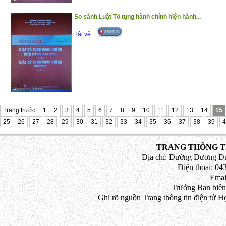
So sánh Luật Tố tụng hành chính hiện hành...
Tải về:
Trang trước
1
2
3
4
5
6
7
8
9
10
11
12
13
14
15
25
26
27
28
29
30
31
32
33
34
35
36
37
38
39
4
TRANG THÔNG TI
Địa chỉ: Đường Dương Đứ
Điện thoại: 043
Emai
Trưởng Ban biên
Ghi rõ nguồn Trang thông tin điện tử H