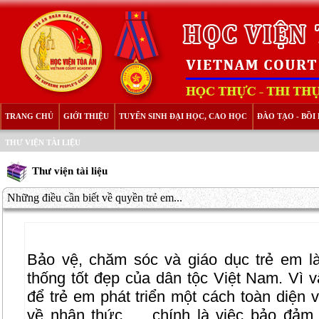
TRANG CHỦ
GIỚI THIỆU
TUYỂN SINH ĐẠI HỌC, CAO HỌC
ĐÀO TẠO - BỒ
THƯ VIỆN TÀI LIỆU
Thư viện tài liệu
Những điều cần biết về quyền trẻ em...
Bảo vệ, chăm sóc và giáo dục trẻ em l
thống tốt đẹp của dân tộc Việt Nam. Vì vậ
để trẻ em phát triển một cách toàn diện v
về nhận thức … chính là việc bảo đảm