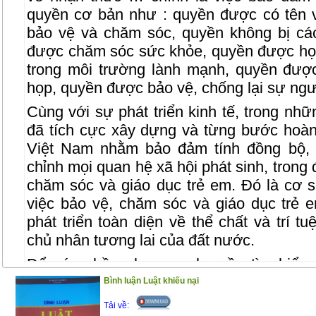
quyền cơ bản như : quyền được có tên 
bảo vệ và chăm sóc, quyền không bị cá
được chăm sóc sức khỏe, quyền được họ
trong môi trường lành mạnh, quyền được 
họp, quyền được bảo vệ, chống lại sự ng
Cùng với sự phát triển kinh tế, trong n
đã tích cực xây dựng và từng bước hoàn 
Việt Nam nhằm bảo đảm tính đồng bộ, t
chỉnh mọi quan hệ xã hội phát sinh, trong 
chăm sóc và giáo dục trẻ em. Đó là cơ 
việc bảo vệ, chăm sóc và giáo dục trẻ e
phát triển toàn diện về thể chất và trí tu
chủ nhân tương lai của đất nước.
Để góp phần phục vụ nhu cầu tìm hiểu 
mới nhất về quyền lợi của trẻ em, cuốn sá
Bình luận Luật khiếu nại
chính như sau :
Tải về: