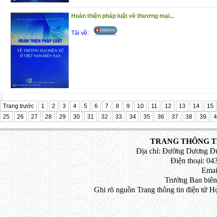
Hoàn thiện pháp luật về thương mại...
Tải về:
Trang trước
1
2
3
4
5
6
7
8
9
10
11
12
13
14
15
25
26
27
28
29
30
31
32
33
34
35
36
37
38
39
4
TRANG THÔNG TI
Địa chỉ: Đường Dương Đứ
Điện thoại: 043
Emai
Trưởng Ban biên
Ghi rõ nguồn Trang thông tin điện tử H