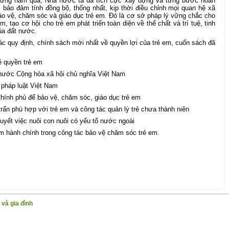
 những năm qua, Nhà nước ta đã tích cực xây dựng và từng bước hoàn
 bảo đảm tính đồng bộ, thống nhất, kịp thời điều chỉnh mọi quan hệ xã
 bảo vệ, chăm sóc và giáo dục trẻ em. Đó là cơ sở pháp lý vững chắc cho
, tạo cơ hội cho trẻ em phát triển toàn diện về thể chất và trí tuệ, tinh
ủa đất nước.
c quy định, chính sách mới nhất về quyền lợi của trẻ em, cuốn sách đã
ề quyền trẻ em
 nước Cộng hòa xã hội chủ nghĩa Việt Nam
 pháp luật Việt Nam
hính phủ để bảo vệ, chăm sóc, giáo dục trẻ em
rấn phù hợp với trẻ em và công tác quản lý trẻ chưa thành niên
quyết việc nuôi con nuôi có yếu tố nước ngoài
 hành chính trong công tác bảo vệ chăm sóc trẻ em.
và gia đình