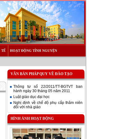
 TẾ
HOẠT ĐỘNG TÌNH NGUYỆN
VĂN BẢN PHÁP QUY VỀ ĐÀO TẠO
Thông tư số 22/2011/TT-BGTVT ban
hành ngày 30 tháng 05 năm 2011
Luật giáo dục đại học
Nghị định về chế độ phụ cấp thâm niên
đối với nhà giáo
HÌNH ẢNH HOẠT ĐỘNG