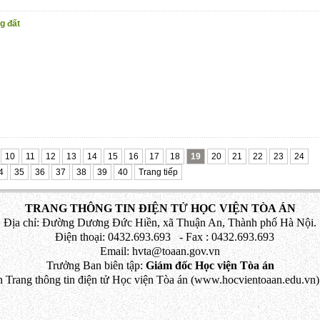
g đất
10
11
12
13
14
15
16
17
18
19
20
21
22
23
24
4
35
36
37
38
39
40
Trang tiếp
TRANG THÔNG TIN ĐIỆN TỬ HỌC VIỆN TÒA ÁN
Địa chỉ: Đường Dương Đức Hiền, xã Thuận An, Thành phố Hà Nội.
Điện thoại: 0432.693.693 - Fax : 0432.693.693
Email: hvta@toaan.gov.vn
Trưởng Ban biên tập:
Giám đốc Học viện Tòa án
 Trang thông tin điện tử Học viện Tòa án (www.hocvientoaan.edu.vn) 