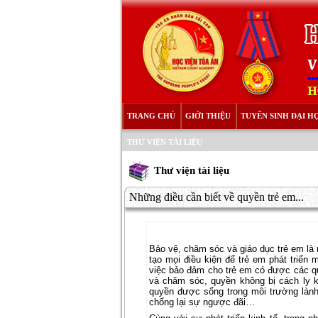
TRANG CHỦ
GIỚI THIỆU
TUYỂN SINH ĐẠI H
THƯ VIỆN TÀI LIỆU
Thư viện tài liệu
Những điều cần biết về quyền trẻ em...
Bảo vệ, chăm sóc và giáo dục trẻ em là 
tạo mọi điều kiện để trẻ em phát triển 
việc bảo đảm cho trẻ em có được các q
và chăm sóc, quyền không bị cách ly
quyền được sống trong môi trường lành
chống lại sự ngược đãi…