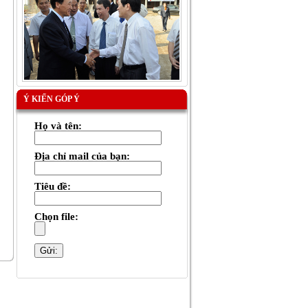
Ý KIẾN GÓP Ý
Họ và tên:
Địa chỉ mail của bạn:
Tiêu đề:
Chọn file: