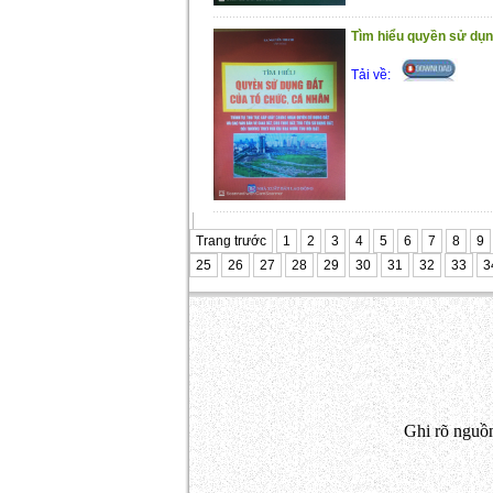
Tìm hiểu quyền sử dụn
Tải về:
Trang trước
1
2
3
4
5
6
7
8
9
25
26
27
28
29
30
31
32
33
3
Ghi rõ nguồn