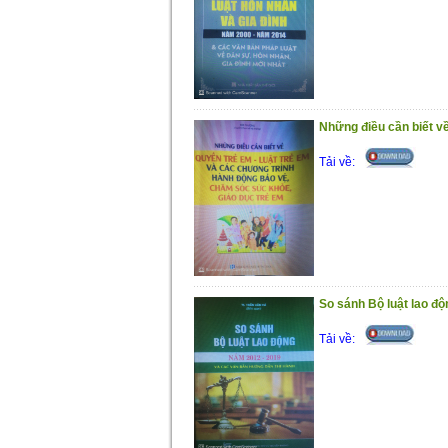
Những điều cần biết về
Tải về:
So sánh Bộ luật lao độn
Tải về: