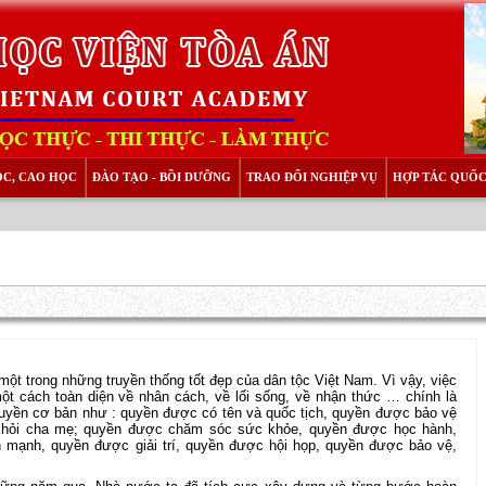
ỌC, CAO HỌC
ĐÀO TẠO - BỒI DƯỠNG
TRAO ĐỔI NGHIỆP VỤ
HỢP TÁC QUỐC
một trong những truyền thống tốt đẹp của dân tộc Việt Nam. Vì vậy, việc
một cách toàn diện về nhân cách, về lối sống, về nhận thức … chính là
uyền cơ bản như : quyền được có tên và quốc tịch, quyền được bảo vệ
 khỏi cha mẹ; quyền được chăm sóc sức khỏe, quyền được học hành,
 mạnh, quyền được giải trí, quyền được hội họp, quyền được bảo vệ,