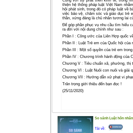
Cùng với sự phát triển kinh tế, trong
thiện hệ thống pháp luật Việt Nam nhằm
hội phát sinh, trong đó có pháp luật về
việc bảo vệ, chăm sóc và giáo dục trẻ em
thần, xứng đáng là chủ nhân tương lai c
Để góp phần phục vụ nhu cầu tìm hiểu cá
ra đời với nội dung chính như sau :
Phần I : Công ước của Liên Hợp quốc v
Phần II : Luật Trẻ em của Quốc hội của
Phần III : Một số quyền của trẻ em trong
Phần IV : Chương trình hành động của C
Chương V : Tiêu chuẩn xã, phường, thị t
Chương VI : Luật Nuôi con nuôi và giải 
Chương VII : Hướng dẫn xử phạt vi phạm
Trân trọng giới thiệu đến bạn đọc !
(25/11/2020)
So sánh Luật hôn nhân 
Tải về: