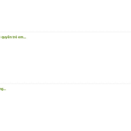
 quyền trẻ em...
g...