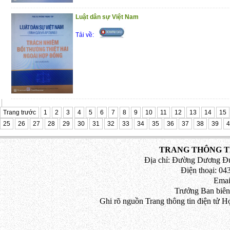
Luật dân sự Việt Nam
Tải về:
Trang trước
1
2
3
4
5
6
7
8
9
10
11
12
13
14
15
25
26
27
28
29
30
31
32
33
34
35
36
37
38
39
4
TRANG THÔNG TI
Địa chỉ: Đường Dương Đứ
Điện thoại: 043
Emai
Trưởng Ban biên
Ghi rõ nguồn Trang thông tin điện tử H