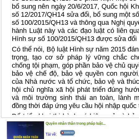
bổ sung nên ngày 20/6/2017, Quốc hội Kh
số 12/2017/QH14 sửa đổi, bổ sung một số
số 100/2015/QH13 và thông qua Nghị quyế
hành Luật này và các đạo luật có liên qu
Hình sự số 100/2015/QH13 được sửa đổi
Có thể nói, Bộ luật Hình sự năm 2015 đá
trọng, tạo cơ sở pháp lý vững chắc ch
chống tội phạm, góp phần bảo vệ chủ quy
bảo vệ chế độ, bảo vệ quyền con người,
của Nhà nước và tổ chức, bảo vệ và thúc 
hội chủ nghĩa xã hội phát triển đúng hướ
và môi trường sinh thái an toàn, lành
đồng thời đáp ứng yêu cầu hội nhập quốc 
Để triển khai thi hành có hiệu quả và b
các quy định của Bộ luật Hình sự năm 20
Quyền nhân thân trong pháp luật...
tại Tòa án, cuốn sách đã ra đời.
Tải về: