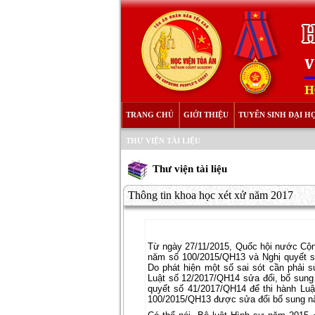
TRANG CHỦ
GIỚI THIỆU
TUYỂN SINH ĐẠI H
THƯ VIỆN TÀI LIỆU
Thư viện tài liệu
Thông tin khoa học xét xử năm 2017
Từ ngày 27/11/2015, Quốc hội nước Cộn
năm số 100/2015/QH13 và Nghị quyết s
Do phát hiện một số sai sót cần phải 
Luật số 12/2017/QH14 sửa đổi, bổ sung
quyết số 41/2017/QH14 để thi hành Luậ
100/2015/QH13 được sửa đổi bổ sung n