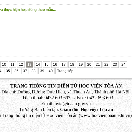
và thực hiện hơp đồng theo mẫu...
10
11
12
13
14
15
16
17
18
19
20
21
22
23
24
4
35
36
37
38
39
40
Trang tiếp
TRANG THÔNG TIN ĐIỆN TỬ HỌC VIỆN TÒA ÁN
Địa chỉ: Đường Dương Đức Hiền, xã Thuận An, Thành phố Hà Nội.
Điện thoại: 0432.693.693 - Fax : 0432.693.693
Email: hvta@toaan.gov.vn
Trưởng Ban biên tập:
Giám đốc Học viện Tòa án
 Trang thông tin điện tử Học viện Tòa án (www.hocvientoaan.edu.vn) 