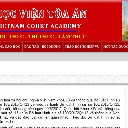
ỌC, CAO HỌC
ĐÀO TẠO - BỒI DƯỠNG
TRAO ĐỔI NGHIỆP VỤ
HỢP TÁC QUỐC
g hòa xã hội chủ nghĩa Việt Nam khóa 13 đã thông qua Bộ luật Hình sự
ố 109/2015/QH13 về việc thi hành Bộ luật Hình sự số 100/2015/QH13.
sửa đổi, bổ sung nên ngày 20/6/2017, Quốc hội Khóa XIV đã thông qua
 một số điều của Bộ luật Hình sự số 100/2015/QH13 và thông qua Nghị
t này và các đạo luật có liên quan khác. Theo đó, Bộ luật Hình sự số
ăm 2017.