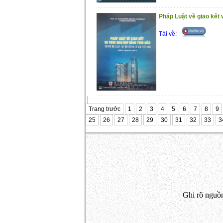
Pháp Luật về giao kết 
Tải về:
Trang trước
1
2
3
4
5
6
7
8
9
25
26
27
28
29
30
31
32
33
3
Ghi rõ nguồn