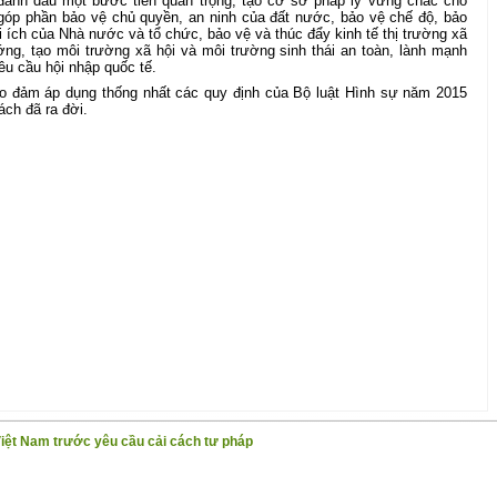
đánh dấu một bước tiến quan trọng, tạo cơ sở pháp lý vững chắc cho
 góp phần bảo vệ chủ quyền, an ninh của đất nước, bảo vệ chế độ, bảo
 ích của Nhà nước và tổ chức, bảo vệ và thúc đẩy kinh tế thị trường xã
ớng, tạo môi trường xã hội và môi trường sinh thái an toàn, lành mạnh
êu cầu hội nhập quốc tế.
bảo đảm áp dụng thống nhất các quy định của Bộ luật Hình sự năm 2015
ách đã ra đời.
Việt Nam trước yêu cầu cải cách tư pháp