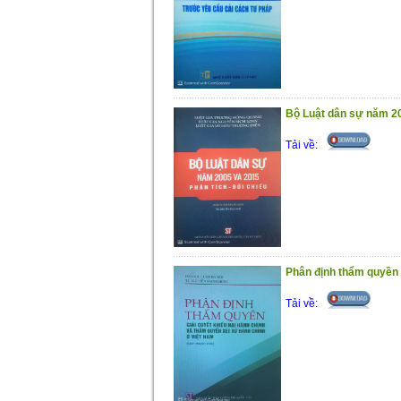
Bộ Luật dân sự năm 20
Tải về:
Phân định thẩm quyền g
Tải về: