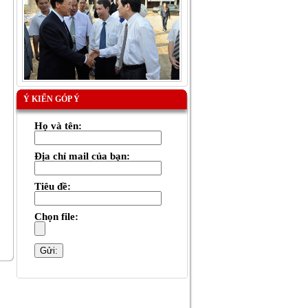
Ý KIẾN GÓP Ý
Họ và tên:
Địa chỉ mail của bạn:
Tiêu đề:
Chọn file: