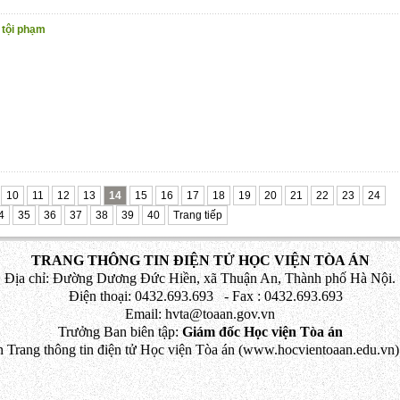
 tội phạm
10
11
12
13
14
15
16
17
18
19
20
21
22
23
24
4
35
36
37
38
39
40
Trang tiếp
TRANG THÔNG TIN ĐIỆN TỬ HỌC VIỆN TÒA ÁN
Địa chỉ: Đường Dương Đức Hiền, xã Thuận An, Thành phố Hà Nội.
Điện thoại: 0432.693.693 - Fax : 0432.693.693
Email: hvta@toaan.gov.vn
Trưởng Ban biên tập:
Giám đốc Học viện Tòa án
 Trang thông tin điện tử Học viện Tòa án (www.hocvientoaan.edu.vn) 