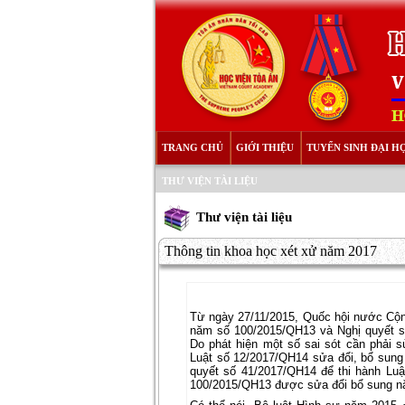
TRANG CHỦ
GIỚI THIỆU
TUYỂN SINH ĐẠI H
THƯ VIỆN TÀI LIỆU
Thư viện tài liệu
Thông tin khoa học xét xử năm 2017
Từ ngày 27/11/2015, Quốc hội nước Cộn
năm số 100/2015/QH13 và Nghị quyết s
Do phát hiện một số sai sót cần phải 
Luật số 12/2017/QH14 sửa đổi, bổ sung
quyết số 41/2017/QH14 để thi hành Luậ
100/2015/QH13 được sửa đổi bổ sung n