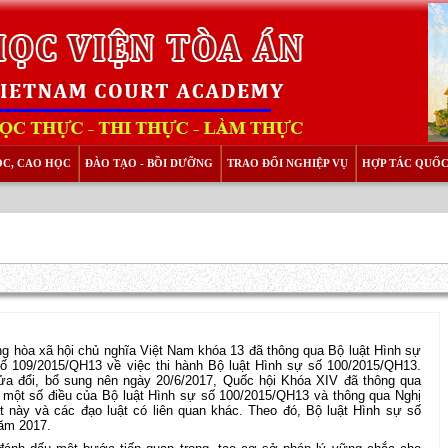
ỌC, CAO HỌC
ĐÀO TẠO - BỒI DƯỠNG
TRAO ĐỔI NGHIỆP VỤ
HỢP TÁC QUỐC
g hòa xã hội chủ nghĩa Việt Nam khóa 13 đã thông qua Bộ luật Hình sự
ố 109/2015/QH13 về việc thi hành Bộ luật Hình sự số 100/2015/QH13.
sửa đổi, bổ sung nên ngày 20/6/2017, Quốc hội Khóa XIV đã thông qua
 một số điều của Bộ luật Hình sự số 100/2015/QH13 và thông qua Nghị
t này và các đạo luật có liên quan khác. Theo đó, Bộ luật Hình sự số
ăm 2017.