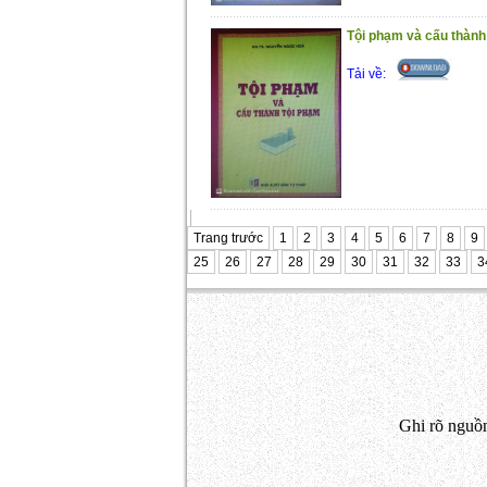
Tội phạm và cấu thành
Tải về:
Trang trước
1
2
3
4
5
6
7
8
9
25
26
27
28
29
30
31
32
33
3
Ghi rõ nguồn