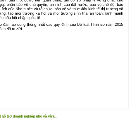
đánh dấu một bước tiến quan trọng, tạo cơ sở pháp lý vững chắc cho
 góp phần bảo vệ chủ quyền, an ninh của đất nước, bảo vệ chế độ, bảo
 ích của Nhà nước và tổ chức, bảo vệ và thúc đẩy kinh tế thị trường xã
ớng, tạo môi trường xã hội và môi trường sinh thái an toàn, lành mạnh
êu cầu hội nhập quốc tế.
bảo đảm áp dụng thống nhất các quy định của Bộ luật Hình sự năm 2015
ách đã ra đời.
 hỗ trợ doanh nghiệp nhỏ và vừa...