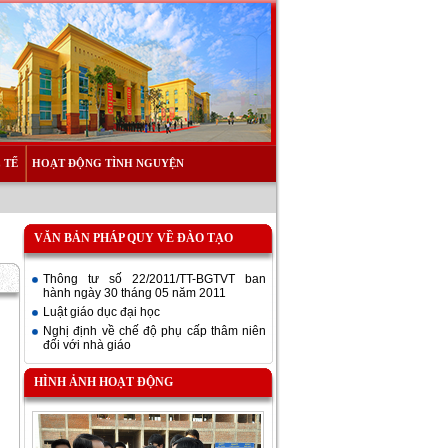
 TẾ
HOẠT ĐỘNG TÌNH NGUYỆN
VĂN BẢN PHÁP QUY VỀ ĐÀO TẠO
Thông tư số 22/2011/TT-BGTVT ban
hành ngày 30 tháng 05 năm 2011
Luật giáo dục đại học
Nghị định về chế độ phụ cấp thâm niên
đối với nhà giáo
HÌNH ẢNH HOẠT ĐỘNG