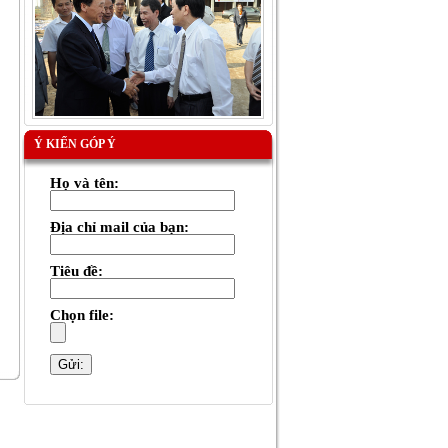
Ý KIẾN GÓP Ý
Họ và tên:
Địa chỉ mail của bạn:
Tiêu đề:
Chọn file: