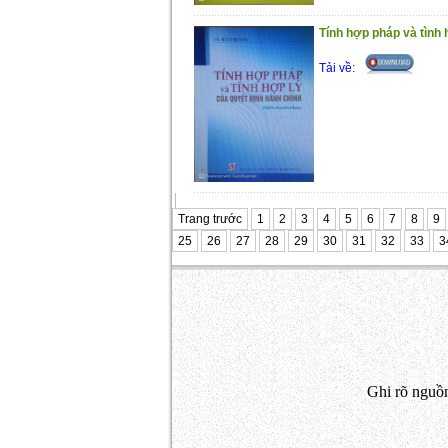
Tính hợp pháp và tình h
Tải về:
Trang trước
1
2
3
4
5
6
7
8
9
25
26
27
28
29
30
31
32
33
3
Ghi rõ nguồn