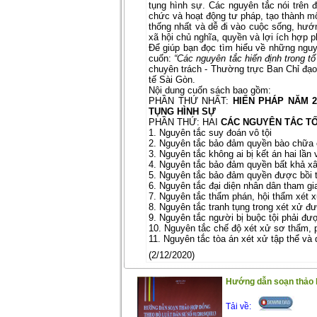
tụng hình sự. Các nguyên tắc nói trên
chức và hoạt động tư pháp, tạo thành mộ
thống nhất và dễ đi vào cuộc sống, hướ
xã hội chủ nghĩa, quyền và lợi ích hợp 
Để giúp bạn đọc tìm hiểu về những nguyê
cuốn:
“Các nguyên tắc hiến định trong t
chuyên trách - Thường trực Ban Chỉ đạo
tế Sài Gòn.
Nội dung cuốn sách bao gồm:
PHẦN THỨ NHẤT:
HIẾN PHÁP NĂM 
TỤNG HÌNH SỰ
PHẦN THỨ: HAI
CÁC NGUYÊN TẮC TỐ
1. Nguyên tắc suy đoán vô tội
2. Nguyên tắc bảo đảm quyền bào chữa c
3. Nguyên tắc không ai bị kết án hai lần 
4. Nguyên tắc bảo đảm quyền bất khả xâ
5. Nguyên tắc bảo đảm quyền được bồi th
6. Nguyên tắc đại diện nhân dân tham gi
7. Nguyên tắc thẩm phán, hội thẩm xét xử
8. Nguyên tắc tranh tụng trong xét xử 
9. Nguyên tắc người bị buộc tội phải đượ
10. Nguyên tắc chế độ xét xử sơ thẩm,
11. Nguyên tắc tòa án xét xử tập thể và 
(2/12/2020)
Hướng dẫn soạn thảo h
Tải về: