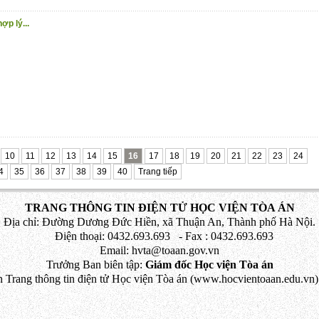
ợp lý...
10
11
12
13
14
15
16
17
18
19
20
21
22
23
24
4
35
36
37
38
39
40
Trang tiếp
TRANG THÔNG TIN ĐIỆN TỬ HỌC VIỆN TÒA ÁN
Địa chỉ: Đường Dương Đức Hiền, xã Thuận An, Thành phố Hà Nội.
Điện thoại: 0432.693.693 - Fax : 0432.693.693
Email: hvta@toaan.gov.vn
Trưởng Ban biên tập:
Giám đốc Học viện Tòa án
 Trang thông tin điện tử Học viện Tòa án (www.hocvientoaan.edu.vn) 