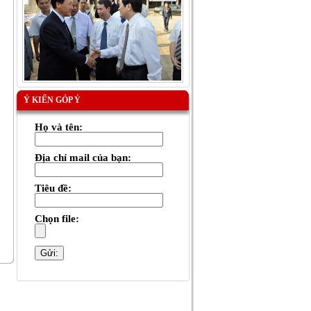
Ý KIẾN GÓP Ý
Họ và tên:
Địa chỉ mail của bạn:
Tiêu đề:
Chọn file: