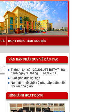
 TẾ
HOẠT ĐỘNG TÌNH NGUYỆN
VĂN BẢN PHÁP QUY VỀ ĐÀO TẠO
Thông tư số 22/2011/TT-BGTVT ban
hành ngày 30 tháng 05 năm 2011
Luật giáo dục đại học
Nghị định về chế độ phụ cấp thâm niên
đối với nhà giáo
HÌNH ẢNH HOẠT ĐỘNG