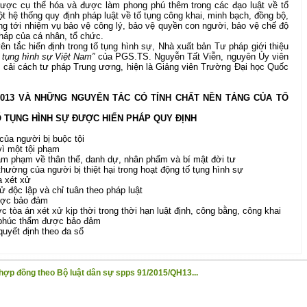
 được cụ thể hóa và được làm phong phú thêm trong các đạo luật về tổ
t hệ thống quy định pháp luật về tố tụng công khai, minh bạch, đồng bộ,
ng tới nhiệm vụ bảo vệ công lý, bảo vệ quyền con người, bảo vệ chế độ
pháp của cá nhân, tổ chức.
n tắc hiến định trong tố tụng hình sự, Nhà xuất bản Tư pháp giới thiệu
ố tụng hình sự Việt Nam”
của PGS.TS. Nguyễn Tất Viễn, nguyên Ủy viên
 cải cách tư pháp Trung ương, hiện là Giảng viên Trường Đại học Quốc
2013 VÀ NHỮNG NGUYÊN TẮC CÓ TÍNH CHẤT NỀN TẢNG CỦA TỐ
 TỤNG HÌNH SỰ ĐƯỢC HIẾN PHÁP QUY ĐỊNH
ủa người bị buộc tội
vì một tội phạm
m phạm về thân thể, danh dự, nhân phẩm và bí mật đời tư
ường của người bị thiệt hại trong hoạt động tố tụng hình sự
a xét xử
 độc lập và chỉ tuân theo pháp luật
được bảo đảm
c tòa án xét xử kịp thời trong thời hạn luật định, công bằng, công khai
 phúc thẩm được bảo đảm
quyết định theo đa số
ợp đồng theo Bộ luật dân sự spps 91/2015/QH13...