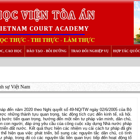
ỌC, CAO HỌC
ĐÀO TẠO - BỒI DƯỠNG
TRAO ĐỔI NGHIỆP VỤ
HỢP TÁC QUỐC
ình sự Việt Nam
 pháp đến năm 2020 theo Nghị quyết số 49-NQ/TW ngày 02/6/2005 của Bộ
ợc những thành tựu quan trọng, tác động tích cực đến kinh tế, xã hội.
 bước tiến quan trọng, hướng đến một nền tư pháp văn minh, dân chủ,
yền con người, đáp ứng yêu cầu của công cuộc xây dựng Nhà nước pháp
 triển đất nước. Kết quả thực hiện các nhiệm vụ cải cách tư pháp đã ghi
hể hiện qua việc phát triển, bổ sung các nguyên tắc dân chủ, có tính
ư pháp, trong đó có các nguyên tắc liên quan trực tiếp đến hoạt động tố