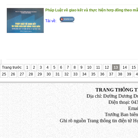
pháp luật
8. Nguyên tắc tranh tụng trong xét xử đư
Pháp Luật về giao kết và thực hiện hơp đồng theo mẫu
9. Nguyên tắc người bị buộc tội phải đư
Tải về:
trong thời hạn luật định, công bằng, công 
10. Nguyên tắc chế độ xét xử sơ thẩm, p
11. Nguyên tắc tòa án xét xử tập thể và qu
(2/12/2020)
Trang trước
1
2
3
4
5
6
7
8
9
10
11
12
13
14
15
25
26
27
28
29
30
31
32
33
34
35
36
37
38
39
4
TRANG THÔNG TI
Địa chỉ: Đường Dương Đứ
Điện thoại: 043
Emai
Trưởng Ban biên
Ghi rõ nguồn Trang thông tin điện tử H