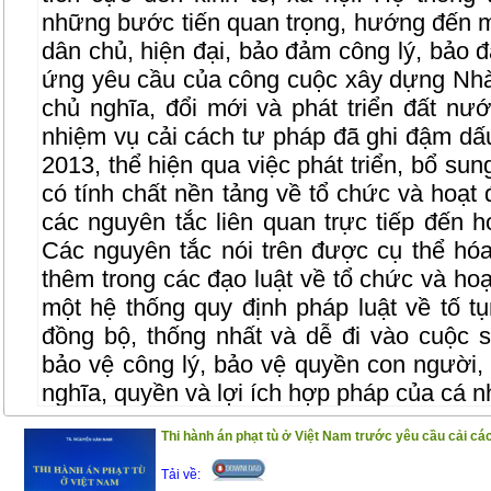
những bước tiến quan trọng, hướng đến m
dân chủ, hiện đại, bảo đảm công lý, bảo
ứng yêu cầu của công cuộc xây dựng Nh
chủ nghĩa, đổi mới và phát triển đất nư
nhiệm vụ cải cách tư pháp đã ghi đậm dấ
2013, thể hiện qua việc phát triển, bổ su
có tính chất nền tảng về tổ chức và hoạt 
các nguyên tắc liên quan trực tiếp đến h
Các nguyên tắc nói trên được cụ thể h
thêm trong các đạo luật về tổ chức và hoạ
một hệ thống quy định pháp luật về tố t
đồng bộ, thống nhất và dễ đi vào cuộc 
bảo vệ công lý, bảo vệ quyền con người,
nghĩa, quyền và lợi ích hợp pháp của cá n
Để giúp bạn đọc tìm hiểu về những nguyê
Thi hành án phạt tù ở Việt Nam trước yêu cầu cải cá
tụng hình sự, Nhà xuất bản Tư pháp giới
tắc hiến định trong tố tụng hình sự Việt 
Tải về: