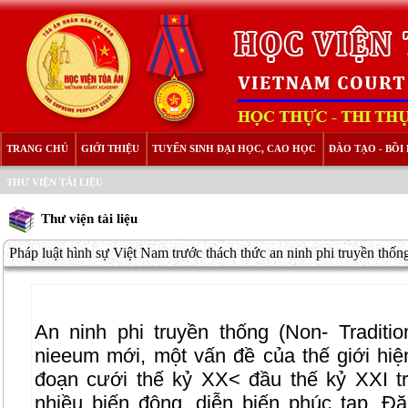
TRANG CHỦ
GIỚI THIỆU
TUYỂN SINH ĐẠI HỌC, CAO HỌC
ĐÀO TẠO - BỒ
THƯ VIỆN TÀI LIỆU
Thư viện tài liệu
Pháp luật hình sự Việt Nam trước thách thức an ninh phi truyền thốn
An ninh phi truyền thống (Non- Traditio
nieeum mới, một vấn đề của thế giới hiện 
đoạn cưới thế kỷ XX< đầu thế kỷ XXI tr
nhiều biến động, diễn biến phúc tạp. Đặ