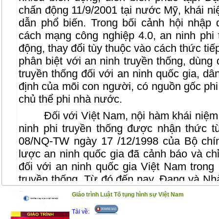
chấn động 11/9/2001 tại nước Mỹ, khái ni
dẫn phổ biến. Trong bối cảnh hội nhập 
cách mạng công nghiệp 4.0, an ninh phi 
động, thay đổi tùy thuộc vào cách thức ti
phân biệt với an ninh truyền thống, dùng 
truyền thống đối với an ninh quốc gia, dâ
định của mõi con người, có nguồn gốc phi
chủ thể phi nhà nước.
Đối với Việt Nam, nội hàm khái niệm
ninh phi truyền thống được nhận thức t
08/NQ-TW ngày 17 /12/1998 của Bộ chính 
lược an ninh quốc gia đã cảnh báo và chỉ
đối với an ninh quốc gia Việt Nam trong
truyền thống. Từ đó đến nay, Đang và Nh
từng bước đề ra những chủ trương, đối s
Giáo trình Luật Tố tụng hình sự Việt Nam
an ninh phi truyền thống và gắn các chủ t
Tải về:
quan điểm, tư duy đổi mới kinh tế, xã hộ