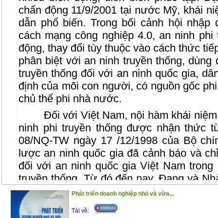
chấn động 11/9/2001 tại nước Mỹ, khái ni
dẫn phổ biến. Trong bối cảnh hội nhập 
cách mạng công nghiệp 4.0, an ninh phi 
động, thay đổi tùy thuộc vào cách thức ti
phân biệt với an ninh truyền thống, dùng 
truyền thống đối với an ninh quốc gia, dâ
định của mõi con người, có nguồn gốc phi
chủ thể phi nhà nước.
Đối với Việt Nam, nội hàm khái niệm
ninh phi truyền thống được nhận thức t
08/NQ-TW ngày 17 /12/1998 của Bộ chính 
lược an ninh quốc gia đã cảnh báo và chỉ
đối với an ninh quốc gia Việt Nam trong
truyền thống. Từ đó đến nay, Đang và Nh
từng bước đề ra những chủ trương, đối s
Phát triển doanh nghiệp nhỏ và vừa...
an ninh phi truyền thống và gắn các chủ t
Tải về:
quan điểm, tư duy đổi mới kinh tế, xã hộ