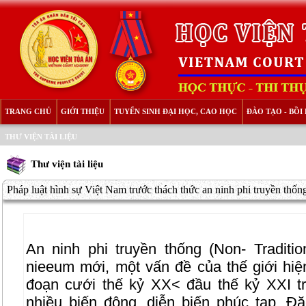
TRANG CHỦ
GIỚI THIỆU
TUYỂN SINH ĐẠI HỌC, CAO HỌC
ĐÀO TẠO - BỒ
THƯ VIỆN TÀI LIỆU
Thư viện tài liệu
Pháp luật hình sự Việt Nam trước thách thức an ninh phi truyền thốn
An ninh phi truyền thống (Non- Traditio
nieeum mới, một vấn đề của thế giới hiện 
đoạn cưới thế kỷ XX< đầu thế kỷ XXI tr
nhiều biến động, diễn biến phúc tạp. Đặ