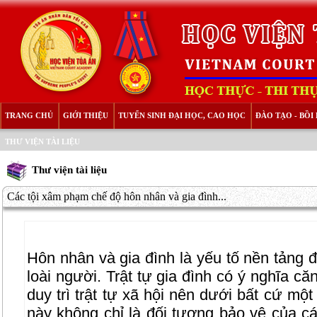
TRANG CHỦ
GIỚI THIỆU
TUYỂN SINH ĐẠI HỌC, CAO HỌC
ĐÀO TẠO - BỒ
THƯ VIỆN TÀI LIỆU
Thư viện tài liệu
Các tội xâm phạm chế độ hôn nhân và gia đình...
Hôn nhân và gia đình là yếu tố nền tảng để
loài người. Trật tự gia đình có ý nghĩa că
duy trì trật tự xã hội nên dưới bất cứ một
này không chỉ là đối tượng bảo vệ của 