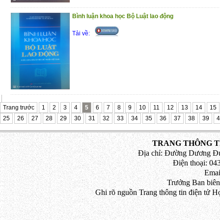
Bình luận khoa học Bộ Luật lao động
Tải về:
Trang trước
1
2
3
4
5
6
7
8
9
10
11
12
13
14
15
25
26
27
28
29
30
31
32
33
34
35
36
37
38
39
4
TRANG THÔNG TI
Địa chỉ: Đường Dương Đứ
Điện thoại: 043
Emai
Trưởng Ban biên
Ghi rõ nguồn Trang thông tin điện tử H