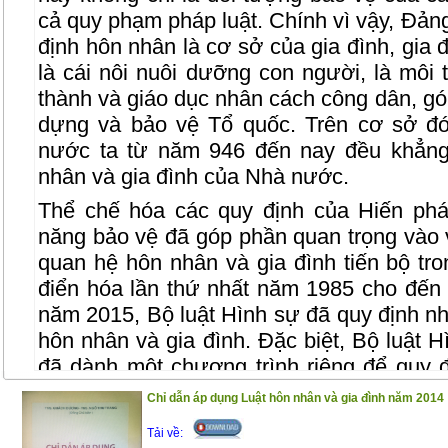
cả quy phạm pháp luật. Chính vì vậy, Đản
định hôn nhân là cơ sở của gia đình, gia đ
là cái nôi nuôi dưỡng con người, là môi
thành và giáo dục nhân cách công dân, g
dựng và bảo vệ Tổ quốc. Trên cơ sở đó
nước ta từ năm 946 đến nay đều khẳng 
nhân và gia đình của Nhà nước.
Thể chế hóa các quy định của Hiến phá
năng bảo vệ đã góp phần quan trọng vào vi
quan hệ hôn nhân và gia đình tiến bộ tro
điển hóa lần thứ nhất năm 1985 cho đến 
năm 2015, Bộ luật Hình sự đã quy định n
hôn nhân và gia đình. Đặc biệt, Bộ luật
đã dành một chương trình riêng để quy 
chế độ hôn nhân và gia đình, làm cơ sở đ
Chỉ dẫn áp dụng Luật hôn nhân và gia đình năm 2014
vi xâm phạm quan hệ hôn nhân và gia đ
Tải về:
qua đó nâng cao hiệu quả phòng ngừa các