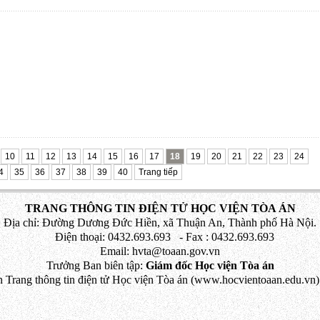
10
11
12
13
14
15
16
17
18
19
20
21
22
23
24
4
35
36
37
38
39
40
Trang tiếp
TRANG THÔNG TIN ĐIỆN TỬ HỌC VIỆN TÒA ÁN
Địa chỉ: Đường Dương Đức Hiền, xã Thuận An, Thành phố Hà Nội.
Điện thoại: 0432.693.693 - Fax : 0432.693.693
Email: hvta@toaan.gov.vn
Trưởng Ban biên tập:
Giám đốc Học viện Tòa án
 Trang thông tin điện tử Học viện Tòa án (www.hocvientoaan.edu.vn) 