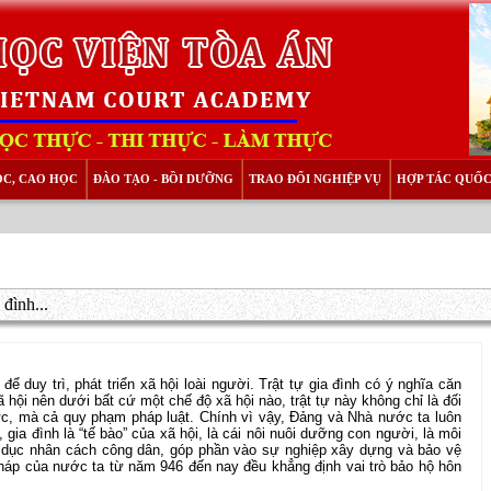
ỌC, CAO HỌC
ĐÀO TẠO - BỒI DƯỠNG
TRAO ĐỔI NGHIỆP VỤ
HỢP TÁC QUỐC
đình...
để duy trì, phát triển xã hội loài người. Trật tự gia đình có ý nghĩa căn
 xã hội nên dưới bất cứ một chế độ xã hội nào, trật tự này không chỉ là đối
, mà cả quy phạm pháp luật. Chính vì vậy, Đảng và Nhà nước ta luôn
 gia đình là “tế bào” của xã hội, là cái nôi nuôi dưỡng con người, là môi
o dục nhân cách công dân, góp phần vào sự nghiệp xây dựng và bảo vệ
háp của nước ta từ năm 946 đến nay đều khẳng định vai trò bảo hộ hôn