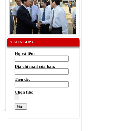
Ý KIẾN GÓP Ý
Họ và tên:
Địa chỉ mail của bạn:
Tiêu đề:
Chọn file: