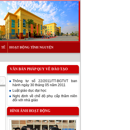
 TẾ
HOẠT ĐỘNG TÌNH NGUYỆN
VĂN BẢN PHÁP QUY VỀ ĐÀO TẠO
Thông tư số 22/2011/TT-BGTVT ban
hành ngày 30 tháng 05 năm 2011
Luật giáo dục đại học
Nghị định về chế độ phụ cấp thâm niên
đối với nhà giáo
HÌNH ẢNH HOẠT ĐỘNG