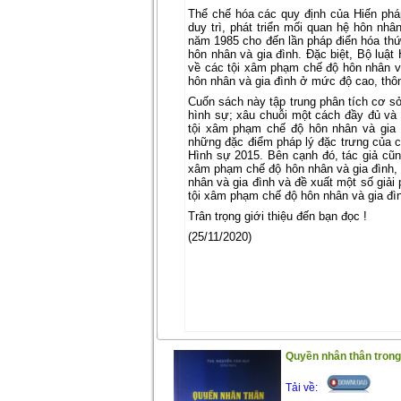
Thể chế hóa các quy định của Hiến phá
duy trì, phát triển mối quan hệ hôn nhân
năm 1985 cho đến lần pháp điển hóa th
hôn nhân và gia đình. Đặc biệt, Bộ luậ
về các tội xâm phạm chế độ hôn nhân v
hôn nhân và gia đình ở mức độ cao, thô
Cuốn sách này tập trung phân tích cơ s
hình sự; xâu chuỗi một cách đầy đủ và c
tội xâm phạm chế độ hôn nhân và gia đ
những đặc điểm pháp lý đặc trưng của c
Hình sự 2015. Bên cạnh đó, tác giả cũn
xâm phạm chế độ hôn nhân và gia đình, 
nhân và gia đình và đề xuất một số giải
tội xâm phạm chế độ hôn nhân và gia đì
Trân trọng giới thiệu đến bạn đọc !
(25/11/2020)
Quyền nhân thân trong 
Tải về: