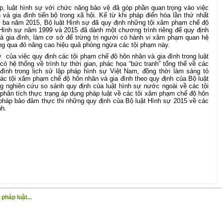
p, luật hình sự với chức năng bảo vệ đã góp phần quan trọng vào việc
 và gia đình tiến bộ trong xã hội. Kể từ khi pháp điển hóa lần thứ nhất
ứ ba năm 2015, Bộ luật Hình sự đã quy định những tội xâm phạm chế độ
t Hình sự năm 1999 và 2015 đã dành một chương trình riêng để quy định
à gia đình, làm cơ sở để trừng trị người có hành vi xâm phạm quan hệ
ng qua đó nâng cao hiệu quả phòng ngừa các tội phạm này.
ở
của việc quy định các tội phạm chế độ hôn nhân và gia đình trong luật
ó hệ thống về trình tự thời gian, phác họa “bức tranh” tổng thể về các
ình trong lịch sử lập pháp hình sự Việt Nam, đồng thời làm sáng tỏ
ác tội xâm phạm chế độ hôn nhân và gia đình theo quy định của Bộ luật
g nghiên cứu so sánh quy định của luật hình sự nước ngoài về các tội
phân tích thực trạng áp dụng pháp luật về các tôi xâm phạm chế độ hôn
 pháp bảo đảm thực thi những quy định của Bộ luật Hình sự 2015 về các
nh.
pháp luật...