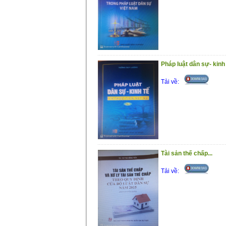
Pháp luật dân sự- kinh t
Tải về:
Tài sản thế chấp...
Tải về: