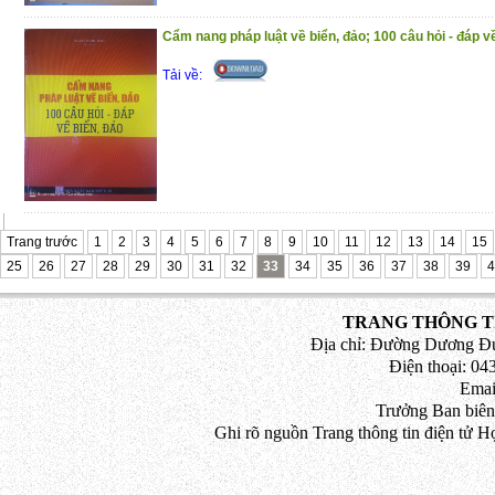
Cẩm nang pháp luật về biển, đảo; 100 câu hỏi - đáp v
Tải về:
Trang trước
1
2
3
4
5
6
7
8
9
10
11
12
13
14
15
25
26
27
28
29
30
31
32
33
34
35
36
37
38
39
4
TRANG THÔNG TI
Địa chỉ: Đường Dương Đứ
Điện thoại: 043
Emai
Trưởng Ban biên
Ghi rõ nguồn Trang thông tin điện tử H