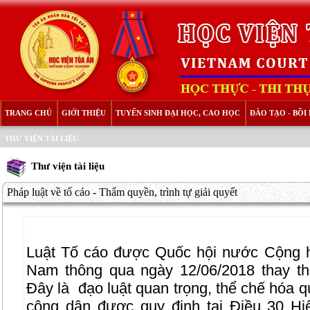
TRANG CHỦ
GIỚI THIỆU
TUYỂN SINH ĐẠI HỌC, CAO HỌC
ĐÀO TẠO - BỒ
THƯ VIỆN TÀI LIỆU
Thư viện tài liệu
Pháp luật về tố cáo - Thẩm quyền, trình tự giải quyết
Luật Tố cáo được Quốc hội nước Cộng h
Nam thông qua ngày 12/06/2018 thay th
Đây là
đạo luật quan trọng, thể chế hóa q
công dân được quy định tại Điều 30 Hi