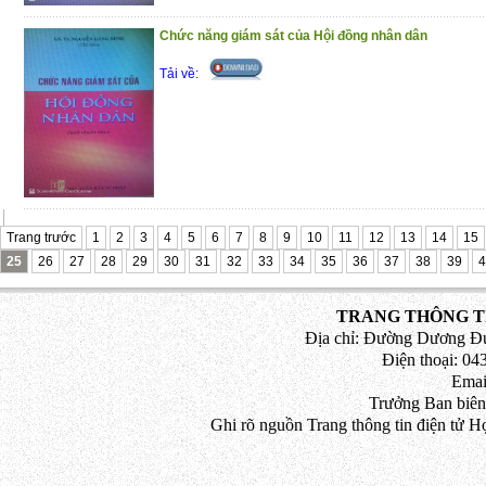
Chức năng giám sát của Hội đồng nhân dân
Tải về:
Trang trước
1
2
3
4
5
6
7
8
9
10
11
12
13
14
15
25
26
27
28
29
30
31
32
33
34
35
36
37
38
39
4
TRANG THÔNG TI
Địa chỉ: Đường Dương Đứ
Điện thoại: 043
Emai
Trưởng Ban biên
Ghi rõ nguồn Trang thông tin điện tử H