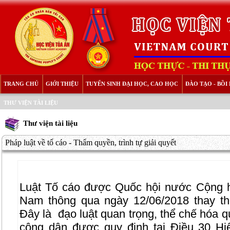
TRANG CHỦ
GIỚI THIỆU
TUYỂN SINH ĐẠI HỌC, CAO HỌC
ĐÀO TẠO - BỒ
THƯ VIỆN TÀI LIỆU
Thư viện tài liệu
Pháp luật về tố cáo - Thẩm quyền, trình tự giải quyết
Luật Tố cáo được Quốc hội nước Cộng h
Nam thông qua ngày 12/06/2018 thay th
Đây là
đạo luật quan trọng, thể chế hóa q
công dân được quy định tại Điều 30 Hi