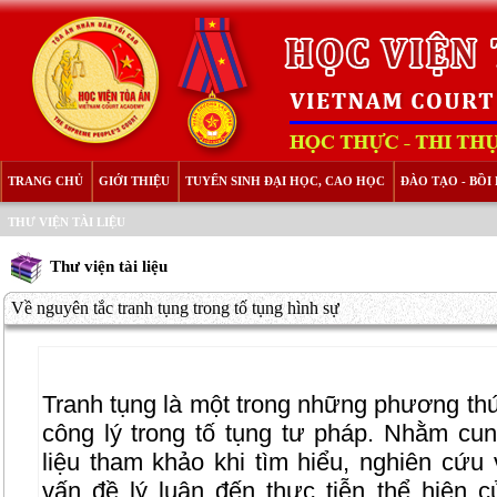
TRANG CHỦ
GIỚI THIỆU
TUYỂN SINH ĐẠI HỌC, CAO HỌC
ĐÀO TẠO - BỒ
THƯ VIỆN TÀI LIỆU
Thư viện tài liệu
Về nguyên tắc tranh tụng trong tố tụng hình sự
Tranh tụng là một trong những phương thứ
công lý trong tố tụng tư pháp. Nhằm cu
liệu tham khảo khi tìm hiểu, nghiên cứu 
vấn đề lý luận đến thực tiễn thể hiện c