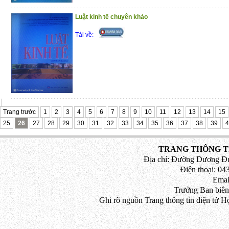
Luật kinh tế chuyên khảo
Tải về:
Trang trước
1
2
3
4
5
6
7
8
9
10
11
12
13
14
15
25
26
27
28
29
30
31
32
33
34
35
36
37
38
39
4
TRANG THÔNG TI
Địa chỉ: Đường Dương Đứ
Điện thoại: 043
Emai
Trưởng Ban biên
Ghi rõ nguồn Trang thông tin điện tử H