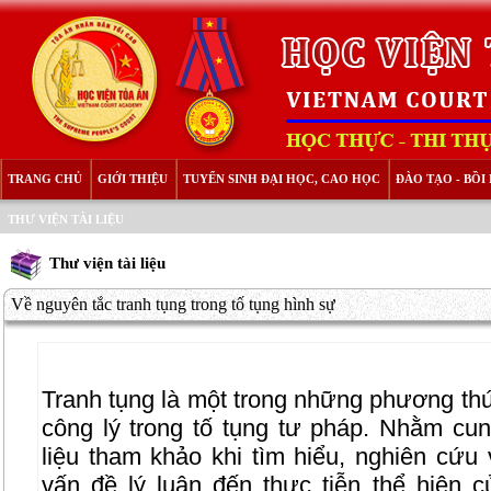
TRANG CHỦ
GIỚI THIỆU
TUYỂN SINH ĐẠI HỌC, CAO HỌC
ĐÀO TẠO - BỒ
THƯ VIỆN TÀI LIỆU
Thư viện tài liệu
Về nguyên tắc tranh tụng trong tố tụng hình sự
Tranh tụng là một trong những phương thứ
công lý trong tố tụng tư pháp. Nhằm cu
liệu tham khảo khi tìm hiểu, nghiên cứu 
vấn đề lý luận đến thực tiễn thể hiện c