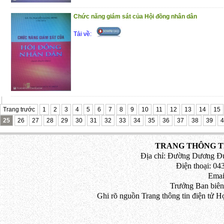
Chức năng giám sát của Hội đồng nhân dân
Tải về:
Trang trước
1
2
3
4
5
6
7
8
9
10
11
12
13
14
15
25
26
27
28
29
30
31
32
33
34
35
36
37
38
39
4
TRANG THÔNG TI
Địa chỉ: Đường Dương Đứ
Điện thoại: 043
Emai
Trưởng Ban biên
Ghi rõ nguồn Trang thông tin điện tử H