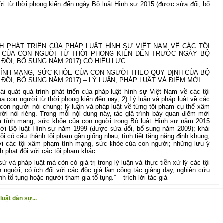
i từ thời phong kiến đến ngày Bộ luật Hình sự 2015 (được sửa đổi, bổ
ÌNH PHÁT TRIỂN CỦA PHÁP LUẬT HÌNH SỰ VIỆT NAM VỀ CÁC TỘI
 CỦA CON NGUỜI TỪ THỜI PHONG KIẾN ĐẾN TRƯỚC NGÀY BỘ
ĐỔI, BỔ SUNG NĂM 2017) CÓ HIỆU LỰC
M TÍNH MẠNG, SỨC KHỎE CỦA CON NGƯỜI THEO QUY ĐỊNH CỦA BỘ
ĐỔI, BỔ SUNG NĂM 2017) – LÝ LUẬN, PHÁP LUẬT VÀ ĐIỂM MỚI
i quát quá trình phát triển của pháp luật hình sự Việt Nam về các tội
con người từ thời phong kiến đến nay; 2) Lý luận và pháp luật về các
on người nói chung; lý luận và pháp luật về từng tội phạm cụ thể xâm
i nói riêng. Trong mỗi nội dung này, tác giả trình bày quan điểm mới
m tính mạng, sức khỏe của con nguời trong Bộ luật Hình sự năm 2015
ới Bộ luật Hình sự năm 1999 (được sửa đổi, bổ sung năm 2009); khái
tội có cấu thành tội phạm gần giống nhau; tình tiết tăng nặng định khung;
 với các tội xâm phạm tính mạng, sức khỏe của con người; những lưu ý
nh phạt đối với các tội phạm khác.
sử và pháp luật mà còn có giá trị trong lý luận và thực tiễn xử lý các tội
nguời, có ích đối với các độc giả làm công tác giảng dạy, nghiên cứu
h tố tụng hoặc người tham gia tố tụng.” – trích lời tác giả
luật dân sự...