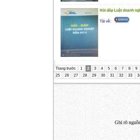
Hỏi đáp Luật doanh n
Tải về:
Trang trước
1
2
3
4
5
6
7
8
9
25
26
27
28
29
30
31
32
33
3
Ghi rõ nguồn