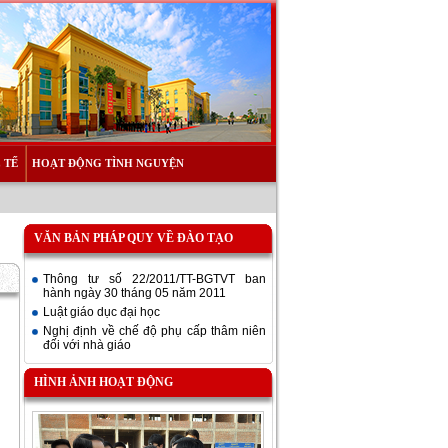
 TẾ
HOẠT ĐỘNG TÌNH NGUYỆN
VĂN BẢN PHÁP QUY VỀ ĐÀO TẠO
Thông tư số 22/2011/TT-BGTVT ban
hành ngày 30 tháng 05 năm 2011
Luật giáo dục đại học
Nghị định về chế độ phụ cấp thâm niên
đối với nhà giáo
HÌNH ẢNH HOẠT ĐỘNG