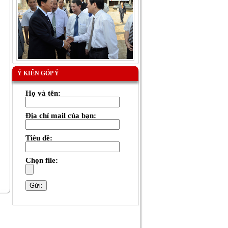
Ý KIẾN GÓP Ý
Họ và tên:
Địa chỉ mail của bạn:
Tiêu đề:
Chọn file: