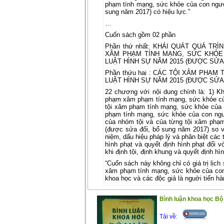
phạm tính mạng, sức khỏe của con ngườ
sung năm 2017) có hiệu lực.”
…
Cuốn sách gồm 02 phần
Phần thứ nhất: KHÁI QUÁT QUÁ TR
XÂM PHẠM TÍNH MẠNG, SỨC KHỎE
LUẬT HÌNH SỰ NĂM 2015 (ĐƯỢC SỬA 
Phần thứu hai : CÁC TỘI XÂM PHẠ
LUẬT HÌNH SỰ NĂM 2015 (ĐƯỢC SỬA 
22 chương với nội dung chính là: 1) Khá
phạm xâm phạm tính mạng, sức khỏe của 
tội xâm phạm tính mạng, sức khỏe của c
phạm tính mạng, sức khỏe của con ngườ
của nhóm tội và của từng tội xâm phạ
(được sửa đổi, bổ sung năm 2017) so v
niệm, dấu hiệu pháp lý và phân biệt các 
hình phạt và quyết định hình phạt đối
khi định tội, định khung và quyết định hì
“Cuốn sách này không chỉ có giá trị lịch 
xâm phạm tính mạng, sức khỏe của con 
khoa học và các độc giả là nguời tiến hàn
Trân trọng giới thiệu đến bạn đọc!
Bình luận khoa học Bộ 
(29/10/2020)
Tải về: