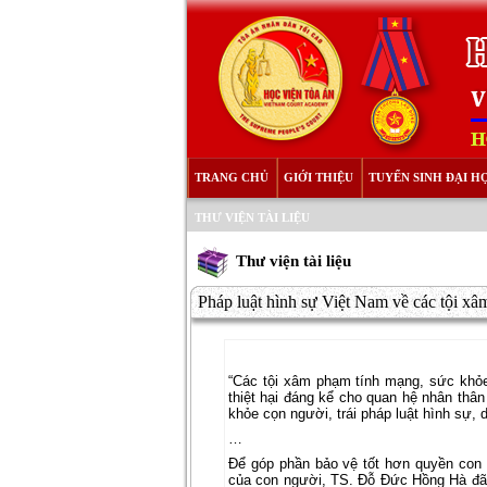
TRANG CHỦ
GIỚI THIỆU
TUYỂN SINH ĐẠI H
THƯ VIỆN TÀI LIỆU
Thư viện tài liệu
Pháp luật hình sự Việt Nam về các tội xâ
“Các tội xâm phạm tính mạng, sức khỏe 
thiệt hại đáng kể cho quan hệ nhân thâ
khỏe cọn người, trái pháp luật hình sự, 
…
Để góp phần bảo vệ tốt hơn quyền con
của con người, TS. Đỗ Đức Hồng Hà đã 