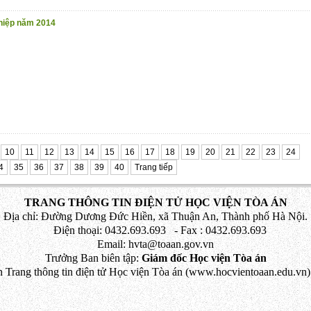
ghiệp năm 2014
10
11
12
13
14
15
16
17
18
19
20
21
22
23
24
4
35
36
37
38
39
40
Trang tiếp
TRANG THÔNG TIN ĐIỆN TỬ HỌC VIỆN TÒA ÁN
Địa chỉ: Đường Dương Đức Hiền, xã Thuận An, Thành phố Hà Nội.
Điện thoại: 0432.693.693 - Fax : 0432.693.693
Email: hvta@toaan.gov.vn
Trưởng Ban biên tập:
Giám đốc Học viện Tòa án
 Trang thông tin điện tử Học viện Tòa án (www.hocvientoaan.edu.vn) 