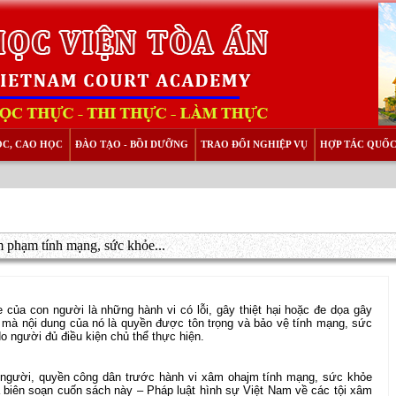
ỌC, CAO HỌC
ĐÀO TẠO - BỒI DƯỠNG
TRAO ĐỔI NGHIỆP VỤ
HỢP TÁC QUỐC
m phạm tính mạng, sức khỏe...
của con người là những hành vi có lỗi, gây thiệt hại hoặc đe dọa gây
n mà nội dung của nó là quyền được tôn trọng và bảo vệ tính mạng, sức
do người đủ điều kiện chủ thể thực hiện.
 người, quyền công dân trước hành vi xâm ohajm tính mạng, sức khỏe
biên soạn cuốn sách này – Pháp luật hình sự Việt Nam về các tội xâm