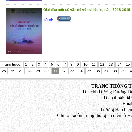
người; những lưu ý khi định tội, định khu
đối với các tội phạm khác.
Giải đáp một số vấn đề về nghiệp vụ năm 2018-2019
“Cuốn sách này không chỉ có giá trị lịch 
Tải về:
giá trị trong lý luận và thực tiễn xử lý c
sức khỏe của con nguời, có ích đối với 
giảng dạy, nghiên cứu khoa học và các độc
tụng hoặc người tham gia tố tụng.” – trích l
Trân trọng giới thiệu đến bạn đọc!
Trang trước
1
2
3
4
5
6
7
8
9
10
11
12
13
14
15
(29/10/2020)
25
26
27
28
29
30
31
32
33
34
35
36
37
38
39
4
TRANG THÔNG TI
Địa chỉ: Đường Dương Đứ
Điện thoại: 043
Emai
Trưởng Ban biên
Ghi rõ nguồn Trang thông tin điện tử H