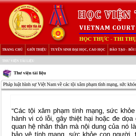
TRANG CHỦ
GIỚI THIỆU
TUYỂN SINH ĐẠI HỌC, CAO HỌC
ĐÀO TẠO - BỒ
THƯ VIỆN TÀI LIỆU
Thư viện tài liệu
Pháp luật hình sự Việt Nam về các tội xâm phạm tính mạng, sức khỏe
“Các tội xâm phạm tính mạng, sức khỏe
hành vi có lỗi, gây thiệt hại hoặc đe dọa
quan hệ nhân thân mà nội dung của nó là
bảo vệ tính mạng, sức khỏe cọn người, t