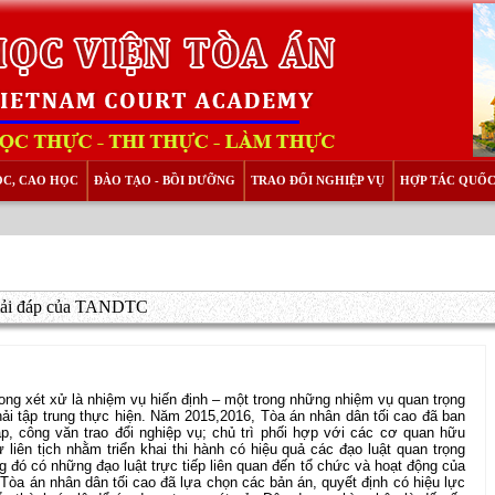
ỌC, CAO HỌC
ĐÀO TẠO - BỒI DƯỠNG
TRAO ĐỔI NGHIỆP VỤ
HỢP TÁC QUỐC
 giải đáp của TANDTC
ong xét xử là nhiệm vụ hiến định – một trong những nhiệm vụ quan trọng
ải tập trung thực hiện. Năm 2015,2016, Tòa án nhân dân tối cao đã ban
áp, công văn trao đổi nghiệp vụ; chủ trì phối hợp với các cơ quan hữu
liên tịch nhằm triển khai thi hành có hiệu quả các đạo luật quan trọng
g đó có những đạo luật trực tiếp liên quan đến tổ chức và hoạt động của
òa án nhân dân tối cao đã lựa chọn các bản án, quyết định có hiệu lực