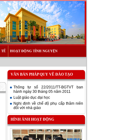
 TẾ
HOẠT ĐỘNG TÌNH NGUYỆN
VĂN BẢN PHÁP QUY VỀ ĐÀO TẠO
Thông tư số 22/2011/TT-BGTVT ban
hành ngày 30 tháng 05 năm 2011
Luật giáo dục đại học
Nghị định về chế độ phụ cấp thâm niên
đối với nhà giáo
HÌNH ẢNH HOẠT ĐỘNG