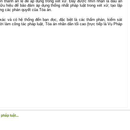
iển thành án lệ để áp dụng trong xét xử. Đây được nhìn nhận là dấu ấn
ữu hiệu để bảo đảm áp dụng thống nhất pháp luật trong xét xử; tạo lập
ong các phán quyết của Tòa án.
 xác và có hệ thống đến bạn đọc, đặc biệt là các thẩm phán, kiểm sát
ười làm công tác pháp luật, Tòa án nhân dân tối cao (trực tiếp là Vụ Pháp
pháp luật...