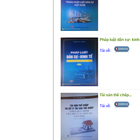
Pháp luật dân sự- kinh t
Tải về:
Tài sản thế chấp...
Tải về: