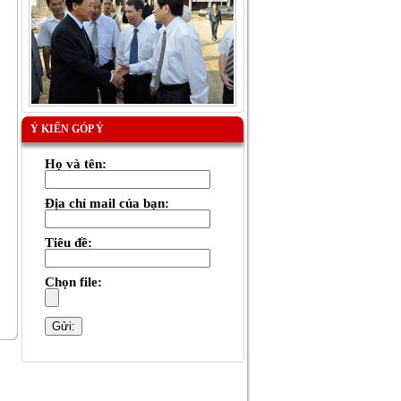
Ý KIẾN GÓP Ý
Họ và tên:
Địa chỉ mail của bạn:
Tiêu đề:
Chọn file: