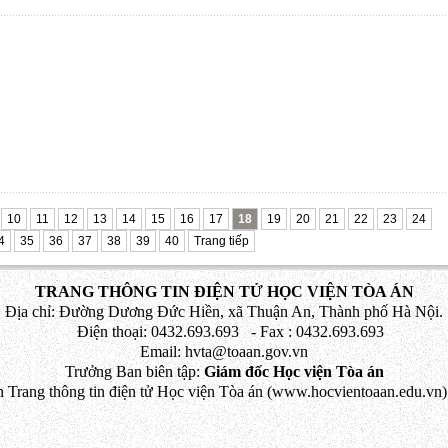
10
11
12
13
14
15
16
17
18
19
20
21
22
23
24
4
35
36
37
38
39
40
Trang tiếp
TRANG THÔNG TIN ĐIỆN TỬ HỌC VIỆN TÒA ÁN
Địa chỉ: Đường Dương Đức Hiền, xã Thuận An, Thành phố Hà Nội.
Điện thoại: 0432.693.693 - Fax : 0432.693.693
Email: hvta@toaan.gov.vn
Trưởng Ban biên tập:
Giám đốc Học viện Tòa án
 Trang thông tin điện tử Học viện Tòa án (www.hocvientoaan.edu.vn) 