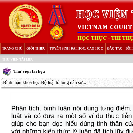
TRANG CHỦ
GIỚI THIỆU
TUYỂN SINH ĐẠI HỌC, CAO HỌC
ĐÀO TẠO - BỒ
THƯ VIỆN TÀI LIỆU
Thư viện tài liệu
Bình luận khoa học Bộ luật tố tụng dân sự...
Phân tích, bình luận nội dung từng điểm
luật và có đưa ra một số ví dụ thực tiễn
giúp cho bạn đọc hiểu đúng tinh thần củ
với những kiến thức lý luận đã tích lũy đ