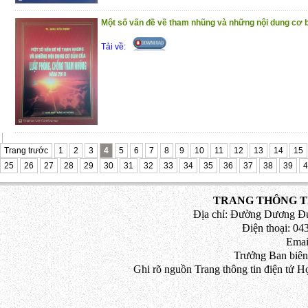
Một số vấn đề về tham nhũng và những nội dung cơ b
Tải về:
Trang trước
1
2
3
4
5
6
7
8
9
10
11
12
13
14
15
25
26
27
28
29
30
31
32
33
34
35
36
37
38
39
4
TRANG THÔNG TI
Địa chỉ: Đường Dương Đứ
Điện thoại: 043
Emai
Trưởng Ban biên
Ghi rõ nguồn Trang thông tin điện tử H