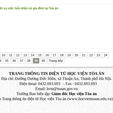
ết vụ việc hôn nhân và gia đình tại Toà án
10
11
12
13
14
15
16
17
18
19
20
21
22
23
24
4
35
36
37
38
39
40
Trang tiếp
TRANG THÔNG TIN ĐIỆN TỬ HỌC VIỆN TÒA ÁN
Địa chỉ: Đường Dương Đức Hiền, xã Thuận An, Thành phố Hà Nội.
Điện thoại: 0432.693.693 - Fax : 0432.693.693
Email: hvta@toaan.gov.vn
Trưởng Ban biên tập:
Giám đốc Học viện Tòa án
 Trang thông tin điện tử Học viện Tòa án (www.hocvientoaan.edu.vn) 