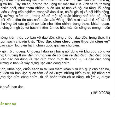
nay đã đem lại những thành tựu to lớn trên các lĩnh vực kinh tế, chính trị,
 xã hội. Tuy nhiên, những tác động từ mặt trái của kinh tế thị trường
hức nhối, như: tham nhũng, buôn lậu, tệ nạn xã hội gia tăng, lối sống
đến xuống cấp nghiêm trọng về đạo đức, nhiều giá trị xã hội biến động,
lý tưởng, niềm tin.., trong đó có một bộ phận không nhỏ cán bộ, công
 tốt đến niềm tin của nhân dân vào Đảng, Nhà nước và chế độ xã hội
hướng tới các giá trị cơ bản như liêm chính, trung thực, khách quan,
vụ, chuyên nghiệp và trách nhiệm là mục tiêu mà nền công vụ mong muốn
ững kiến thức cơ bản về đạo đức công chức, đạo đức trong thực thi
 cuốn sách chuyên khảo
“Đạo đức công chức trong thực thi công vụ”
ao cấp- Học viện hành chính quốc gia làm chủ biên.
y gồm 5 chương: Chương I đưa ra những nội dung về khu vực công và
ng; Chương II nói đến những vấn đề cơ bản về đạo đức, đạo đức công
 vào các nội dung về đạo đức trong thực thi công vụ và đạo đức công
Chương V bàn về xây dựng đạo đức công chức.
tích, khoa học, cuốn sách là tài liệu tham khảo hữu ích giúp cho cán bộ,
ng viên và bạn đọc quan tâm để có được những kiến thức, kỹ năng cơ
ựng đạo đức công chức, từ đó hoàn thiện chức năng, nhiệm vụ được
sách với bạn đọc.
(19/10/2020)
 án hình sự