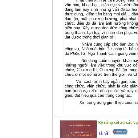
Phát triển kinh tế thị trường hiện 
văn hóa, khoa học, giáo dục và đời sống
đang làm nảy sinh những vấn đề xã hội n
thực dụng, kiếm tiền bằng mọi giá… dẫn 
đảo lộn, mất phương hướng, phai nhạt 
chức, điều đó đã làm ảnh hưởng không
hiện nay. Xây dựng đạo đức công chức 
trung thành, tận tụy, vì nhân dân phục 
đạt được trong thời gian tới.
Nhằm cung cấp cho bạn đọc nh
công vụ, Nhà xuất bản Tư pháp tái bản
do PGS.TS. Ngô Thành Can, giảng viên c
Nội dung cuốn chuyên khảo nà
những người làm việc trong khu vực cô
chức; Chương III; Chương IV tập trung
chức ở một số nước trên thế giới, và 
Với cách trình bày ngắn gọn, súc 
công chức, viên chức, nhất là các giả
bản trong đạo đức công chức và xây d
giao, đạt hiệu quả cao trong công tác.
Xin trâng trọng giới thiệu cuốn 
Kỹ năng xét xử các vụ
Tải về: