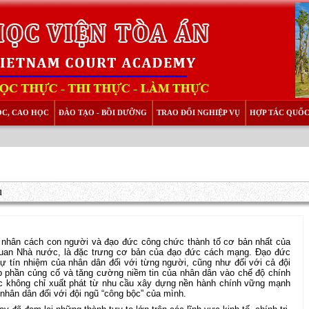
ỌC, CAO HỌC
ĐÀO TẠO - BỒI DƯỠNG
TRAO ĐỔI NGHIỆP VỤ
HỢP TÁC QUỐC
ụ
 nhân cách con người và đạo đức công chức thành tố cơ bản nhất của
uan Nhà nước, là đặc trưng cơ bản của đạo đức cách mạng. Đạo đức
ự tín nhiệm của nhân dân đối với từng người, cũng như đối với cả đội
 phần củng cố và tăng cường niềm tin của nhân dân vào chế độ chính
ức không chỉ xuất phát từ nhu cầu xây dựng nền hành chính vững mạnh
nhân dân đối với đội ngũ “công bộc” của mình.