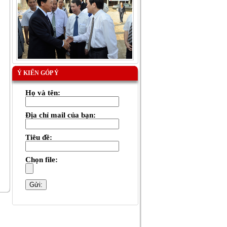
Ý KIẾN GÓP Ý
Họ và tên:
Địa chỉ mail của bạn:
Tiêu đề:
Chọn file: