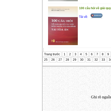
100 câu hỏi về giải quy
Tải về:
Trang trước
1
2
3
4
5
6
7
8
9
25
26
27
28
29
30
31
32
33
3
Ghi rõ nguồn