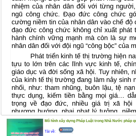
nhiệm của nhân dân đối với từng người,
ngũ công chức. Đạo đức công chức gó
cường niềm tin của nhân dân vào chế độ ch
đạo đức công chức không chỉ xuất phát
hành chính vững mạnh mà còn là sự mo
nhân dân đối với đội ngũ “công bộc” của m
Phát triển kinh tế thị trường hiện 
tựu to lớn trên các lĩnh vực kinh tế, chí
giáo dục và đời sống xã hội. Tuy nhiên, n
của kinh tế thị trường đang làm nảy sinh
nhối, như: tham nhũng, buôn lậu, tệ nạn 
thực dụng, kiếm tiền bằng mọi giá… d
trọng về đạo đức, nhiều giá trị xã hội
phương hướng, phai nhạt lý tưởng, niềm 
phận không nhỏ cán bộ, công chức, đi
Mô hình xây dựng Pháp Luật trong Nhà Nước pháp quy
không tốt đến niềm tin của nhân dân vào
Tải về:
xã hội hiện nay. Xây dựng đạo đức công c