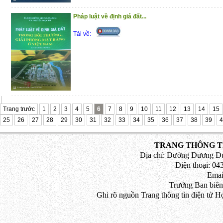
tài liệu tham khảo hữu ích giúp cho cán 
Pháp luật về định giá đất...
nhất là các giảng viên và bạn đọc quan 
thức, kỹ năng cơ bản trong đạo đức cô
Tải về:
đức công chức, từ đó hoàn thiện chức n
đạt hiệu quả cao trong công tác.
Xin trâng trọng giới thiệu cuốn sác
Trang trước
1
2
3
4
5
6
7
8
9
10
11
12
13
14
15
25
26
27
28
29
30
31
32
33
34
35
36
37
38
39
4
TRANG THÔNG TI
Địa chỉ: Đường Dương Đứ
Điện thoại: 043
Emai
Trưởng Ban biên
Ghi rõ nguồn Trang thông tin điện tử H