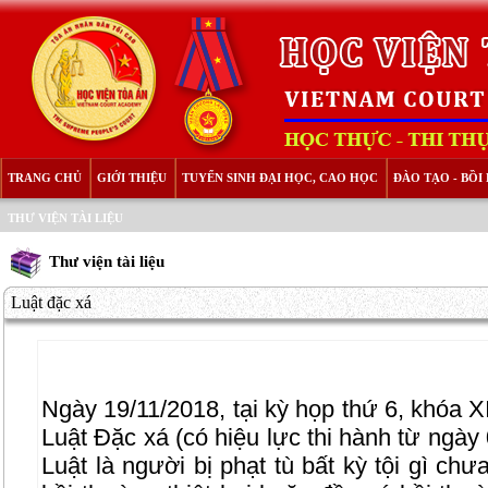
TRANG CHỦ
GIỚI THIỆU
TUYỂN SINH ĐẠI HỌC, CAO HỌC
ĐÀO TẠO - BỒ
THƯ VIỆN TÀI LIỆU
Thư viện tài liệu
Luật đặc xá
Ngày 19/11/2018, tại kỳ họp thứ 6, khóa X
Luật Đặc xá (có hiệu lực thi hành từ ngày
Luật là người bị phạt tù bất kỳ tội gì ch