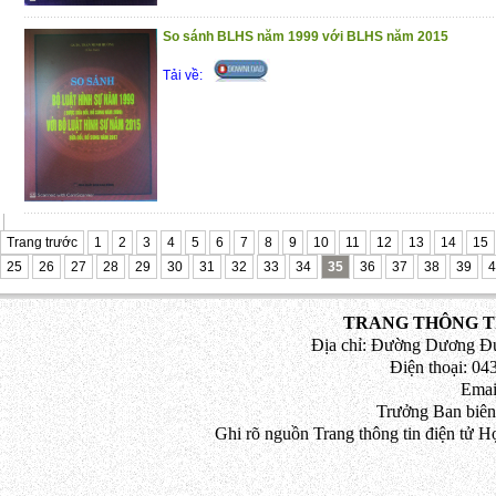
So sánh BLHS năm 1999 với BLHS năm 2015
Tải về:
Trang trước
1
2
3
4
5
6
7
8
9
10
11
12
13
14
15
25
26
27
28
29
30
31
32
33
34
35
36
37
38
39
4
TRANG THÔNG TI
Địa chỉ: Đường Dương Đứ
Điện thoại: 043
Emai
Trưởng Ban biên
Ghi rõ nguồn Trang thông tin điện tử H