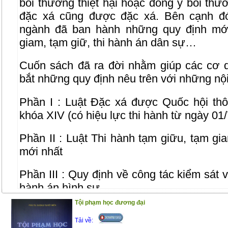
bồi thường thiệt hại hoặc đồng ý bồi thườ
đặc xá cũng được đặc xá. Bên cạnh đó
ngành đã ban hành những quy định mới
giam, tạm giữ, thi hành án dân sự…
Cuốn sách đã ra đời nhằm giúp các cơ q
bắt những quy định nêu trên với những nội
Phần I : Luật Đặc xá được Quốc hội thô
khóa XIV (có hiệu lực thi hành từ ngày 01
Phần II : Luật Thi hành tạm giữu, tạm g
mới nhất
Phần III : Quy định về công tác kiểm sát v
hành án hình sự
Tội phạm học đương đại
Phần IV : Hướng dẫn chi tiết việc tha tù tr
Tải về: