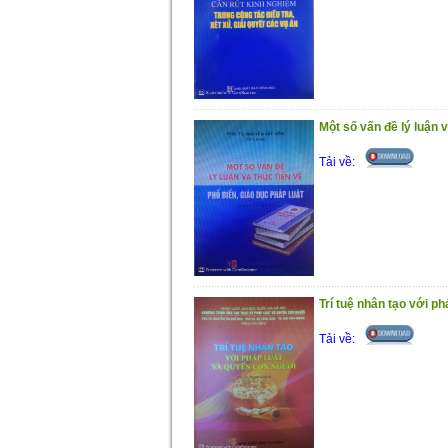
Một số vấn đề lý luận v
Tải về:
Trí tuệ nhân tạo với p
Tải về: