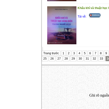
Khẩu khí và thuật học 
Tải về:
Trang trước
1
2
3
4
5
6
7
8
9
25
26
27
28
29
30
31
32
33
3
Ghi rõ nguồn