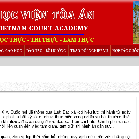
ỌC, CAO HỌC
ĐÀO TẠO - BỒI DƯỠNG
TRAO ĐỔI NGHIỆP VỤ
HỢP TÁC QUỐC
 XIV, Quốc hội đã thông qua Luật Đặc xá (có hiệu lực thi hành từ ngày
bị phạt tù bất kỳ tội gì chưa thực hiện xong nghĩa vụ bồi thường thiệt
sau khi được đặc xá cũng được đặc xá. Bên cạnh đó, Chính phủ và các
ới liên quan đến việc tạm giam, tạm giữ, thi hành án dân sự…
quan, đơn vị kịp thời nắm bắt những quy định nêu trên với những nội