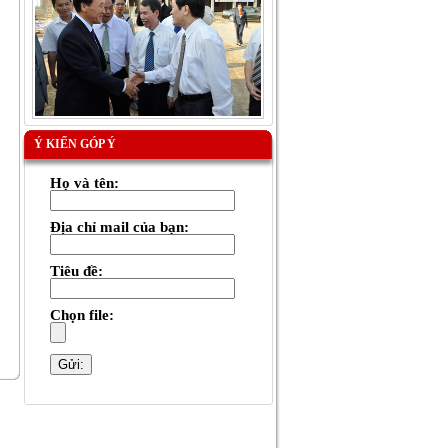
Ý KIẾN GÓP Ý
Họ và tên:
Địa chỉ mail của bạn:
Tiêu đề:
Chọn file: