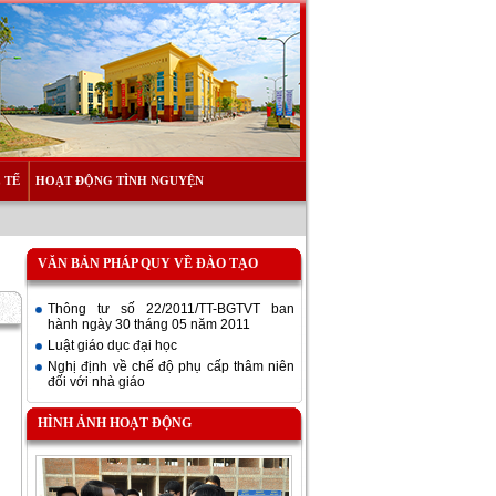
 TẾ
HOẠT ĐỘNG TÌNH NGUYỆN
VĂN BẢN PHÁP QUY VỀ ĐÀO TẠO
Thông tư số 22/2011/TT-BGTVT ban
hành ngày 30 tháng 05 năm 2011
Luật giáo dục đại học
Nghị định về chế độ phụ cấp thâm niên
đối với nhà giáo
HÌNH ẢNH HOẠT ĐỘNG