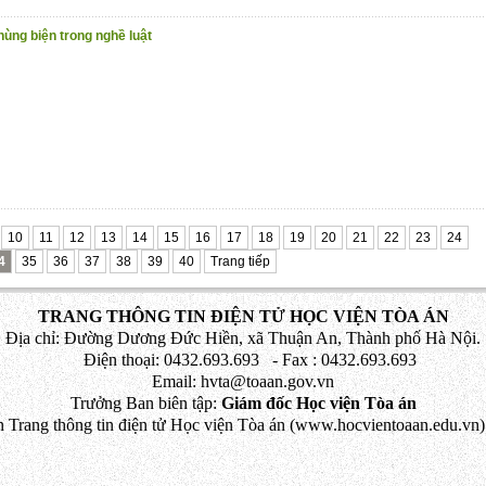
hùng biện trong nghề luật
10
11
12
13
14
15
16
17
18
19
20
21
22
23
24
4
35
36
37
38
39
40
Trang tiếp
TRANG THÔNG TIN ĐIỆN TỬ HỌC VIỆN TÒA ÁN
Địa chỉ: Đường Dương Đức Hiền, xã Thuận An, Thành phố Hà Nội.
Điện thoại: 0432.693.693 - Fax : 0432.693.693
Email: hvta@toaan.gov.vn
Trưởng Ban biên tập:
Giám đốc Học viện Tòa án
 Trang thông tin điện tử Học viện Tòa án (www.hocvientoaan.edu.vn) 