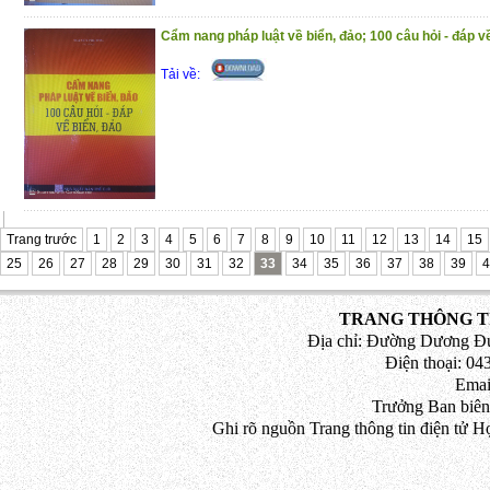
Cẩm nang pháp luật về biển, đảo; 100 câu hỏi - đáp v
Tải về:
Trang trước
1
2
3
4
5
6
7
8
9
10
11
12
13
14
15
25
26
27
28
29
30
31
32
33
34
35
36
37
38
39
4
TRANG THÔNG TI
Địa chỉ: Đường Dương Đứ
Điện thoại: 043
Emai
Trưởng Ban biên
Ghi rõ nguồn Trang thông tin điện tử H