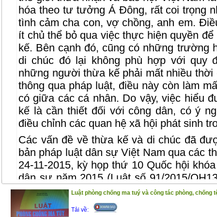
hóa theo tư tưởng Á Đông, rất coi trọng 
tình cảm cha con, vợ chồng, anh em. Điề
ít chủ thể bỏ qua việc thực hiện quyền để
kế. Bên cạnh đó, cũng có những trường h
di chúc đó lại không phù hợp với quy đ
những người thừa kế phải mất nhiều thời g
thông qua pháp luật, điều này còn làm mất
có giữa các cá nhân. Do vậy, việc hiểu 
kế là cần thiết đối với công dân, có ý ng
điều chỉnh các quan hệ xã hội phát sinh tr
Các vấn đề về thừa kế và di chúc đã đượ
bản pháp luật dân sự Việt Nam qua các th
24-11-2015, kỳ họp thứ 10 Quốc hội khóa 
dân sự năm 2015 (Luật số 91/2015/QH13,
01-2017). Đây là bộ luật lớn nhất trong 
Luật phòng chống ma tuý và công tác phòng, chống tệ
hành của Việt Nam, với 6 phần, 27 chươn
Tải về:
so với Bộ luật dân sự năm 2005). Trong đó