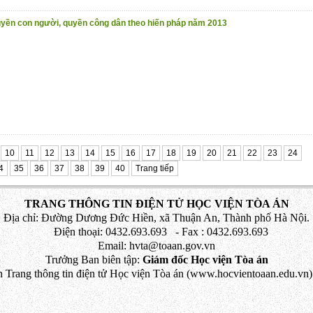
yền con người, quyền công dân theo hiến pháp năm 2013
10
11
12
13
14
15
16
17
18
19
20
21
22
23
24
4
35
36
37
38
39
40
Trang tiếp
TRANG THÔNG TIN ĐIỆN TỬ HỌC VIỆN TÒA ÁN
Địa chỉ: Đường Dương Đức Hiền, xã Thuận An, Thành phố Hà Nội.
Điện thoại: 0432.693.693 - Fax : 0432.693.693
Email: hvta@toaan.gov.vn
Trưởng Ban biên tập:
Giám đốc Học viện Tòa án
 Trang thông tin điện tử Học viện Tòa án (www.hocvientoaan.edu.vn) 