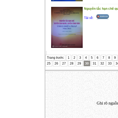
Nguyên tắc hạn chế qu
Tải về:
Trang trước
1
2
3
4
5
6
7
8
9
25
26
27
28
29
30
31
32
33
3
Ghi rõ nguồn