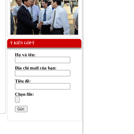
Ý KIẾN GÓP Ý
Họ và tên:
Địa chỉ mail của bạn:
Tiêu đề:
Chọn file: