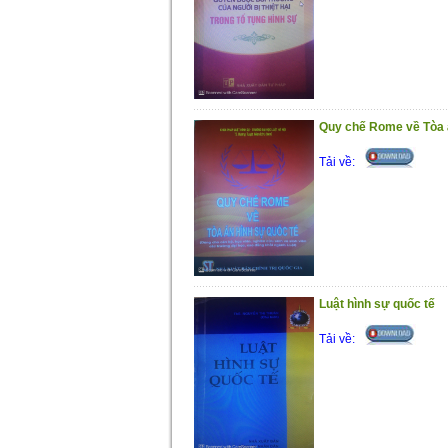
Quy chế Rome về Tòa á
Tải về:
Luật hình sự quốc tế
Tải về: