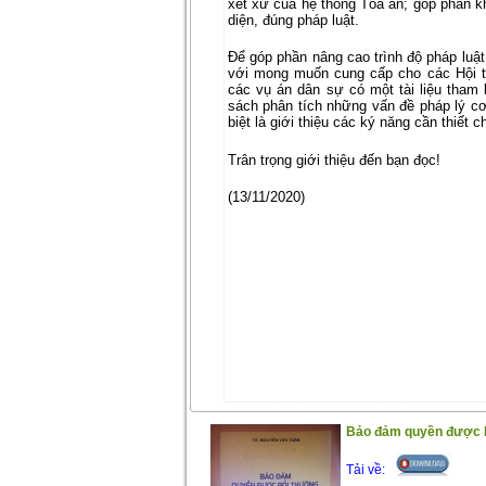
xét xử của hệ thống Tòa án; góp phần 
diện, đúng pháp luật.
Để góp phần nâng cao trình độ pháp luật
với mong muốn cung cấp cho các Hội t
các vụ án dân sự có một tài liệu tham
sách phân tích những vấn đề pháp lý cơ
biệt là giới thiệu các ký năng cần thiết 
Trân trọng giới thiệu đến bạn đọc!
(13/11/2020)
Bảo đảm quyền được bồ
Tải về: