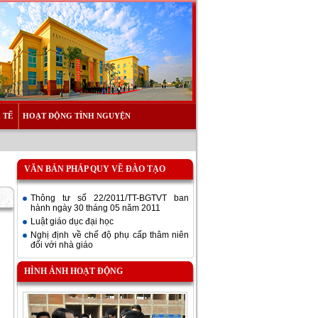
 TẾ
HOẠT ĐỘNG TÌNH NGUYỆN
VĂN BẢN PHÁP QUY VỀ ĐÀO TẠO
Thông tư số 22/2011/TT-BGTVT ban
hành ngày 30 tháng 05 năm 2011
Luật giáo dục đại học
Nghị định về chế độ phụ cấp thâm niên
đối với nhà giáo
HÌNH ẢNH HOẠT ĐỘNG