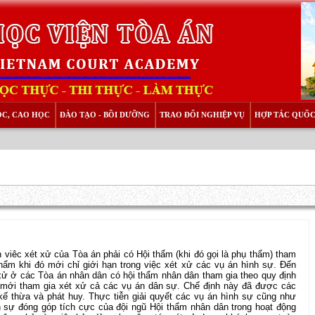
ỌC, CAO HỌC
ĐÀO TẠO - BỒI DƯỠNG
TRAO ĐỔI NGHIỆP VỤ
HỢP TÁC QUỐC
 viêc xét xử của Tòa án phải có Hội thẩm (khi đó gọi là phụ thẩm) tham
thẩm khi đó mới chỉ giới hạn trong việc xét xử các vụ án hình sự. Đến
 xử ở các Tòa án nhân dân có hội thẩm nhân dân tham gia theo quy định
 mới tham gia xét xử cả các vụ án dân sự. Chế định này đã được các
 kế thừa và phát huy. Thực tiễn giải quyết các vụ án hình sự cũng như
 sự đóng góp tích cực của đội ngũ Hội thẩm nhân dân trong hoạt động