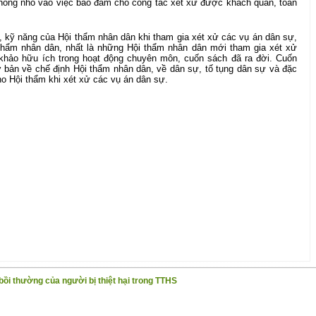
không nhỏ vào việc bảo đảm cho công tác xét xử được khách quan, toàn
, kỹ năng của Hội thẩm nhân dân khi tham gia xét xử các vụ án dân sự,
hẩm nhân dân, nhất là những Hội thẩm nhân dân mới tham gia xét xử
 khảo hữu ích trong hoạt động chuyên môn, cuốn sách đã ra đời. Cuốn
 bản về chế định Hội thẩm nhân dân, về dân sự, tố tụng dân sự và đặc
cho Hội thẩm khi xét xử các vụ án dân sự.
i thường của người bị thiệt hại trong TTHS