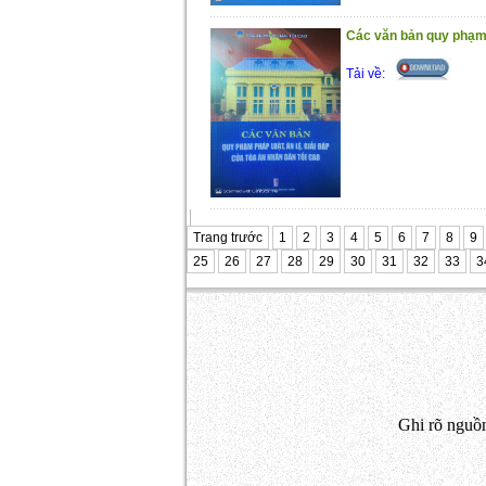
Các văn bản quy phạm 
Tải về:
Trang trước
1
2
3
4
5
6
7
8
9
25
26
27
28
29
30
31
32
33
3
Ghi rõ nguồn