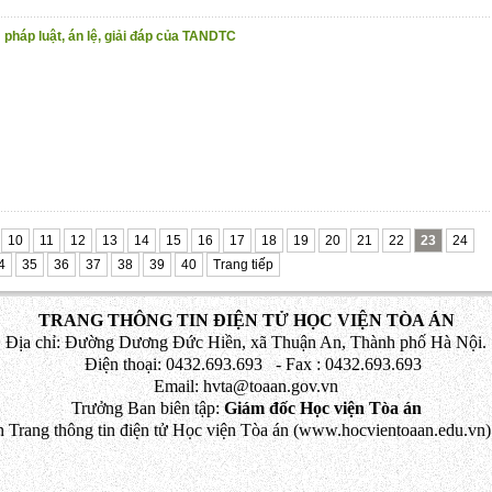
pháp luật, án lệ, giải đáp của TANDTC
10
11
12
13
14
15
16
17
18
19
20
21
22
23
24
4
35
36
37
38
39
40
Trang tiếp
TRANG THÔNG TIN ĐIỆN TỬ HỌC VIỆN TÒA ÁN
Địa chỉ: Đường Dương Đức Hiền, xã Thuận An, Thành phố Hà Nội.
Điện thoại: 0432.693.693 - Fax : 0432.693.693
Email: hvta@toaan.gov.vn
Trưởng Ban biên tập:
Giám đốc Học viện Tòa án
 Trang thông tin điện tử Học viện Tòa án (www.hocvientoaan.edu.vn) 