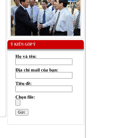
Ý KIẾN GÓP Ý
Họ và tên:
Địa chỉ mail của bạn:
Tiêu đề:
Chọn file: