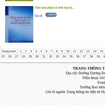
Tính hợp pháp và tình hợp lý...
Tải về:
Trang trước
1
2
3
4
5
6
7
8
9
10
11
12
13
14
15
25
26
27
28
29
30
31
32
33
34
35
36
37
38
39
4
TRANG THÔNG TI
Địa chỉ: Đường Dương Đứ
Điện thoại: 043
Emai
Trưởng Ban biên
Ghi rõ nguồn Trang thông tin điện tử H