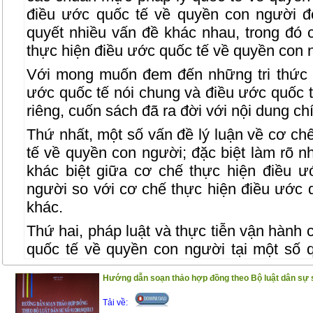
điều ước quốc tế về quyền con người đò
quyết nhiều vấn đề khác nhau, trong đó 
thực hiện điều ước quốc tế về quyền con 
Với mong muốn đem đến những tri thức 
ước quốc tế nói chung và điều ước quốc 
riêng, cuốn sách đã ra đời với nội dung ch
Thứ nhất, một số vấn đề lý luận về cơ ch
tế về quyền con người; đặc biệt làm rõ 
khác biệt giữa cơ chế thực hiện điều 
người so với cơ chế thực hiện điều ước q
khác.
Thứ hai, pháp luật và thực tiễn vận hành 
quốc tế về quyền con người tại một số qu
học kinh nghiệm đối với Việt Nam.
Hướng dẫn soạn thảo hợp đồng theo Bộ luật dân sự 
Thứ ba, thực trạng cơ chế thực hiện điều
Tải về:
người của Việt Nam; phương hướng và giả