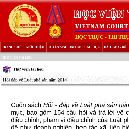
TRANG CHỦ
GIỚI THIỆU
TUYỂN SINH ĐẠI HỌC, CAO HỌC
ĐÀO TẠO - BỒ
THƯ VIỆN TÀI LIỆU
Thư viện tài liệu
Hỏi đáp về Luật phá sản năm 2014
Cuốn sách
Hỏi - đáp về Luật phá sản nă
mục, bao gồm 154 câu hỏi và trả lời về 
điều chỉnh, phạm vi điều chỉnh của Luật p
đề như doanh nghiệp, hợp tác xã, liên h