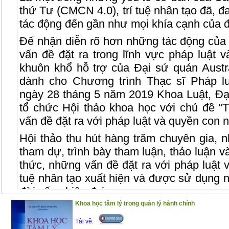
thứ Tư (CMCN 4.0), trí tuệ nhân tạo đã, đ
tác động đến gần như mọi khía cạnh của đ
Để nhận diễn rõ hơn những tác động của 
vấn đề đặt ra trong lĩnh vực pháp luật 
khuôn khổ hỗ trợ của Đại sứ quán Austra
dành cho Chương trình Thạc sĩ Pháp l
ngày 28 tháng 5 năm 2019 Khoa Luật, Đạ
tổ chức Hội thảo khoa học với chủ đề “T
vấn đề đặt ra với pháp luật và quyền con 
Hội thảo thu hút hàng trăm chuyên gia, 
tham dự, trình bày tham luận, thảo luận v
thức, những vấn đề đặt ra với pháp luật v
tuệ nhân tạo xuất hiện và được sử dụng 
đời sống hiện đại.
Khoa học tâm lý trong quản lý hành chính
Trên cơ sở các bài tham luận Khoa Luật,
đã tiến hành biên tập, chỉnh lý thành Cuố
Tải về: