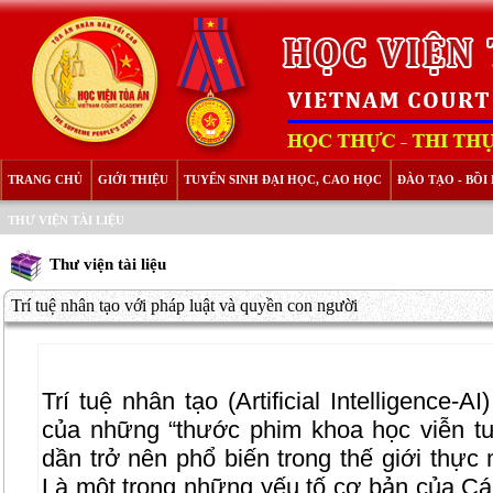
TRANG CHỦ
GIỚI THIỆU
TUYỂN SINH ĐẠI HỌC, CAO HỌC
ĐÀO TẠO - BỒ
THƯ VIỆN TÀI LIỆU
Thư viện tài liệu
Trí tuệ nhân tạo với pháp luật và quyền con người
Trí tuệ nhân tạo (Artificial Intelligence-
của những “thước phim khoa học viễn t
dần trở nên phổ biến trong thế giới thự
Là một trong những yếu tố cơ bản của C