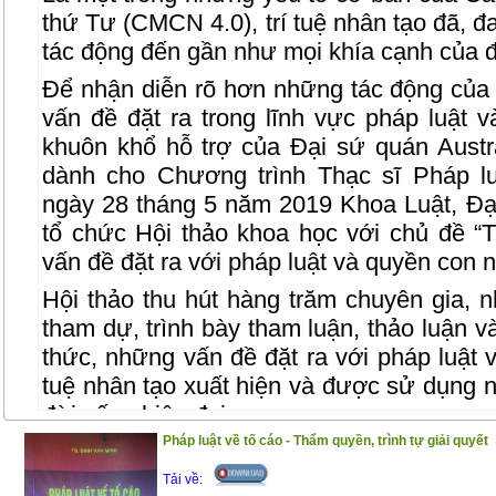
thứ Tư (CMCN 4.0), trí tuệ nhân tạo đã, đ
tác động đến gần như mọi khía cạnh của đ
Để nhận diễn rõ hơn những tác động của 
vấn đề đặt ra trong lĩnh vực pháp luật 
khuôn khổ hỗ trợ của Đại sứ quán Austra
dành cho Chương trình Thạc sĩ Pháp l
ngày 28 tháng 5 năm 2019 Khoa Luật, Đạ
tổ chức Hội thảo khoa học với chủ đề “T
vấn đề đặt ra với pháp luật và quyền con 
Hội thảo thu hút hàng trăm chuyên gia, 
tham dự, trình bày tham luận, thảo luận v
thức, những vấn đề đặt ra với pháp luật v
tuệ nhân tạo xuất hiện và được sử dụng 
đời sống hiện đại.
Pháp luật về tố cáo - Thẩm quyền, trình tự giải quyết
Trên cơ sở các bài tham luận Khoa Luật,
đã tiến hành biên tập, chỉnh lý thành Cuố
Tải về: