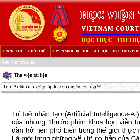
TRANG CHỦ
GIỚI THIỆU
TUYỂN SINH ĐẠI HỌC, CAO HỌC
ĐÀO TẠO - BỒ
THƯ VIỆN TÀI LIỆU
Thư viện tài liệu
Trí tuệ nhân tạo với pháp luật và quyền con người
Trí tuệ nhân tạo (Artificial Intelligence-
của những “thước phim khoa học viễn t
dần trở nên phổ biến trong thế giới thự
Là một trong những yếu tố cơ bản của C