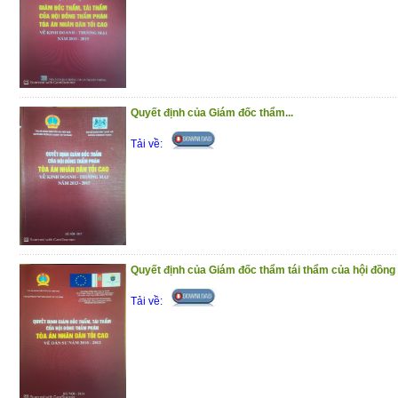
nhằm giúp lãnh đạo, nhân viên soạn thảo 
việc đối chiếu và tham khảo để có thể ch
hợp đồng tại cơ quan đơn vị mình một cá
rủi ro pháp lý.
(2/12/2020)
Quyết định của Giám đốc thẩm...
Tải về:
Quyết định của Giám đốc thẩm tái thẩm của hội đồng 
Tải về: