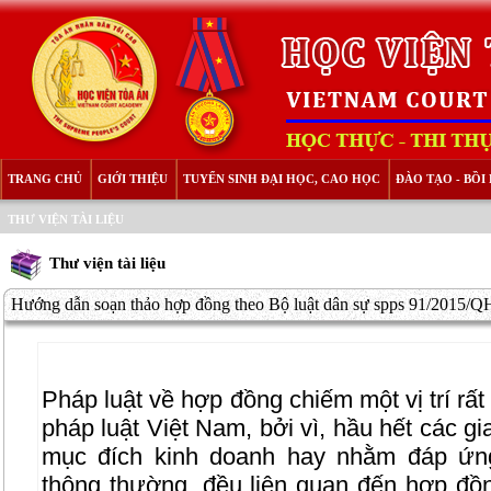
TRANG CHỦ
GIỚI THIỆU
TUYỂN SINH ĐẠI HỌC, CAO HỌC
ĐÀO TẠO - BỒ
THƯ VIỆN TÀI LIỆU
Thư viện tài liệu
Hướng dẫn soạn thảo hợp đồng theo Bộ luật dân sự spps 91/2015/QH
Pháp luật về hợp đồng chiếm một vị trí rất
pháp luật Việt Nam, bởi vì, hầu hết các gi
mục đích kinh doanh hay nhằm đáp ứng
thông thường, đều liên quan đến hợp đồ