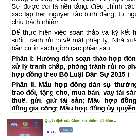
Sự được coi là nền tảng, điều chỉnh c
xác lập trên nguyên tắc bình đẳng, tự ng
chịu trách nhiệm
Để thực hiện việc soạn thảo và ký kết
suốt, tránh rủi ro về mặt pháp lý, Nhà x
bản cuốn sách gồm các phần sau:
Phần I: Hướng dẫn soạn thảo hợp đồn
xử lý tranh chấp, phòng tránh rủi ro ph
hợp đồng theo Bộ Luật Dân Sự 2015 )
Phần II. Mẫu hợp đồng dân sự thườn
trao đổi, tặng cho, mua bán, vay tài 
thuê, gửi, giữ tài sản; Mẫu hợp đồ
đồng gia công; Mẫu hợp đồng ủy quyền
Mẫu hợp đồng hợp tác; Mẫu hợp đồng 
Quyết định của Giám đốc thẩm, tái thẩm...
Cuốn sách giới thiệu các mẫu hợp đồn
Tải về:
thực tế sinh hoạt mọi nhà, trong hoạt độ