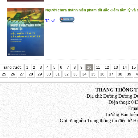
Người chưa thành niên phạm tội đặc điểm tâm lý và 
Tải về:
Trang trước
1
2
3
4
5
6
7
8
9
10
11
12
13
14
15
25
26
27
28
29
30
31
32
33
34
35
36
37
38
39
4
TRANG THÔNG TI
Địa chỉ: Đường Dương Đứ
Điện thoại: 043
Emai
Trưởng Ban biên
Ghi rõ nguồn Trang thông tin điện tử H