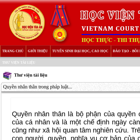
TRANG CHỦ
GIỚI THIỆU
TUYỂN SINH ĐẠI HỌC, CAO HỌC
ĐÀO TẠO - BỒ
THƯ VIỆN TÀI LIỆU
Thư viện tài liệu
Quyền nhân thân trong pháp luật...
Quyền nhân thân là bộ phận của quyền 
của cá nhân và là một chế định ngày cà
cũng như xã hội quan tâm nghiên cứu. Tr
con người, quyền, nghĩa vụ cơ bản của 