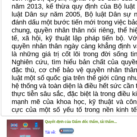
năm 2013, kế thừa quy định của Bộ luậ
luật Dân sự năm 2005, Bộ luật Dân sự
đánh dấu một bước tiến mới trong việc bả
chung, quyền nhân thân nói riêng, thể hiệ
tế, xã hội, kỹ thuật lập pháp tiến bộ. 
quyền nhân thân ngày càng khẳng định va
là những giá trị cốt lõi trong đời sống t
Nghiên cứu, tìm hiểu bản chất của quy
đặc thù, cơ chế bảo vệ quyền nhân thâ
luật một số quốc gia trên thế giới cũng n
hệ thống và toàn diện là điều hết sức cần t
thực tiễn sâu sắc, đặc biệt là trong điều k
mạnh mẽ của khoa học, kỹ thuật và côn
cực của một số yếu tố trong nền kinh tế 
phạm pháp luật về bảo vệ các quyền co
Quyết định của Giám đốc thẩm, tái thẩm...
nhân thân nói riêng trong các lĩnh vực củ
ra, cơ chế bảo vệ quyền còn một số bất cậ
Tải về: