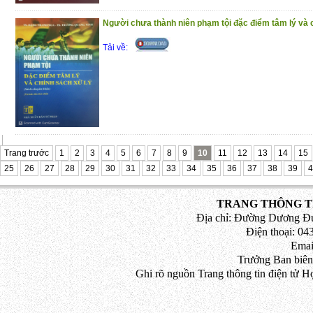
Chương 2. QUYỀN SỐNG, QUYỀN Đ
Người chưa thành niên phạm tội đặc điểm tâm lý và 
VỀ TÍNH MẠNG, SỨC KHOẺ, THÂN TH
Tải về:
Chương 3. QUYỀN HIẾN, NHẬN MÔ, 
VÀ HIẾN, LẤY XÁC CỦA CÁ NHÂN
Chương 4. QUYỀN VỀ ĐỜI SỐNG R
NHÂN, BÍ MẬT GIA ĐÌNH
Chương 5. QUYỀN CỦA CÁ NHÂN ĐỐI 
Trang trước
1
2
3
4
5
6
7
8
9
10
11
12
13
14
15
Chương 6. QUYỀN NHÂN THÂN CỦA
25
26
27
28
29
30
31
32
33
34
35
36
37
38
39
4
ĐỒNG TÍNH NAM, SONG TÍNH, CHUYỂN
TRANG THÔNG TI
Trân trọng giới thiệu đến bạn đọc !
Địa chỉ: Đường Dương Đứ
(25/11/2020)
Điện thoại: 043
Emai
Trưởng Ban biên
Ghi rõ nguồn Trang thông tin điện tử H