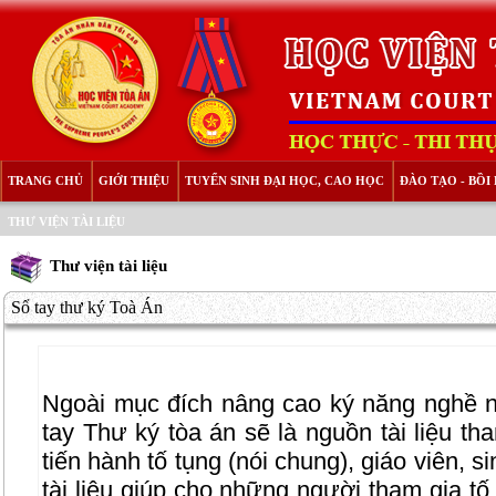
TRANG CHỦ
GIỚI THIỆU
TUYỂN SINH ĐẠI HỌC, CAO HỌC
ĐÀO TẠO - BỒ
THƯ VIỆN TÀI LIỆU
Thư viện tài liệu
Sổ tay thư ký Toà Án
Ngoài mục đích nâng cao ký năng nghề 
tay Thư ký tòa án sẽ là nguồn tài liệu 
tiến hành tố tụng (nói chung), giáo viên, 
tài liệu giúp cho những người tham gia tố