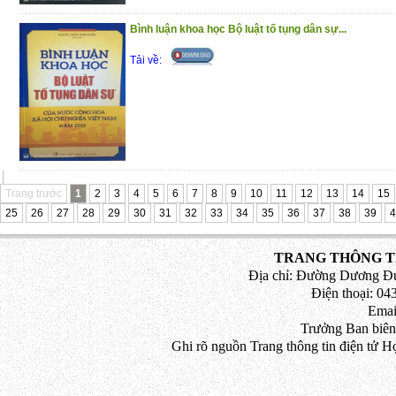
Bình luận khoa học Bộ luật tố tụng dân sự...
Tải về:
Trang trước
1
2
3
4
5
6
7
8
9
10
11
12
13
14
15
25
26
27
28
29
30
31
32
33
34
35
36
37
38
39
4
TRANG THÔNG TI
Địa chỉ: Đường Dương Đứ
Điện thoại: 043
Emai
Trưởng Ban biên
Ghi rõ nguồn Trang thông tin điện tử H