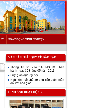
 TẾ
HOẠT ĐỘNG TÌNH NGUYỆN
VĂN BẢN PHÁP QUY VỀ ĐÀO TẠO
Thông tư số 22/2011/TT-BGTVT ban
hành ngày 30 tháng 05 năm 2011
Luật giáo dục đại học
Nghị định về chế độ phụ cấp thâm niên
đối với nhà giáo
HÌNH ẢNH HOẠT ĐỘNG