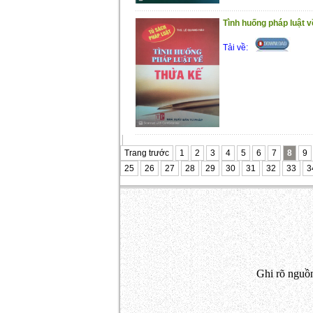
Tình huống pháp luật v
Tải về:
Trang trước
1
2
3
4
5
6
7
8
9
25
26
27
28
29
30
31
32
33
3
Ghi rõ nguồn