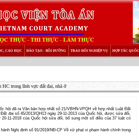
ỌC, CAO HỌC
ĐÀO TẠO - BỒI DƯỠNG
TRAO ĐỔI NGHIỆP VỤ
HỢP TÁC QUỐC
 HC trong lĩnh vực đất đai, nhà ở
ốc hội đã ra Văn bản hợp nhất số 21/VBHN-VPQH về hợp nhất Luật Đất
 Đất đai số 45/2013/QH13 ngày 29-11-2013 của Quốc hội, được sửa đổi,
 20-11-2018 của Quốc hội sửa đổi, bổ sung một số điều của 37 luật có
 hành Nghị định số 91/2019/NĐ-CP Về xử phạt vi phạm hành chính trong