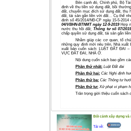
Bên cạnh đó, Chính phủ, Bộ Tà
định về thu tiền sử dụng đất, bồi thường
đất, chuyển mục đích sử dụng đất, thu 
đất, tài sản gắn liền với đất… Cụ thể n
định số 45/2014/NĐ-CP ngày 15-5-2014 
04/VBHN-BTNMT ngày 12-9-2019
Hợp nh
nước thu hồi đất;
Thông tư số 07/2019
chấp quyền sử dụng đất, tài sản gắn liề
Nhằm giúp các cơ quan, tổ chứ
những quy định mới nêu trên, Nhà xu
xuất bản cuốn sách: LUẬT ĐẤT ĐA
VỰC ĐẤT ĐAI, NHÀ Ở.
Nội dung cuốn sách bao gồm cá
Phần thứ nhất:
Luật Đất đai
Phần thứ hai:
Các Nghị định hư
Phần thứ ba:
Các Thông tư hướn
Phần thứ tư:
Xử phạt vi phạm hà
Trân trọng giới thiệu cuốn sách 
Bối cảnh xây dựng và 
Tải về: