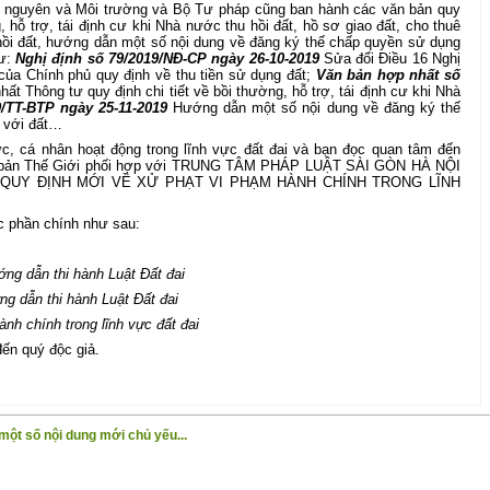
i nguyên và Môi trường và Bộ Tư pháp cũng ban hành các văn bản quy
, hỗ trợ, tái định cư khi Nhà nước thu hồi đất, hồ sơ giao đất, cho thuê
hồi đất, hướng dẫn một số nội dung về đăng ký thế chấp quyền sử dụng
hư:
Nghị định số 79/2019/NĐ-CP ngày 26-10-2019
Sửa đổi Điều 16 Nghị
của Chính phủ quy định về thu tiền sử dụng đất;
Văn bản hợp nhất số
ất Thông tư quy định chi tiết về bồi thường, hỗ trợ, tái định cư khi Nhà
/TT-BTP ngày 25-11-2019
Hướng dẫn một số nội dung về đăng ký thế
n với đất…
c, cá nhân hoạt động trong lĩnh vực đất đai và bạn đọc quan tâm đến
ất bản Thế Giới phối hợp với TRUNG TÂM PHÁP LUẬT SÀI GÒN HÀ NỘI
I – QUY ĐỊNH MỚI VỀ XỬ PHẠT VI PHẠM HÀNH CHÍNH TRONG LĨNH
c phần chính như sau:
ớng dẫn thi hành Luật Đất đai
g dẫn thi hành Luật Đất đai
nh chính trong lĩnh vực đất đai
đến quý độc giả.
một số nội dung mới chủ yếu...