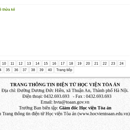
ề thừa kế
10
11
12
13
14
15
16
17
18
19
20
21
22
23
24
4
35
36
37
38
39
40
Trang tiếp
TRANG THÔNG TIN ĐIỆN TỬ HỌC VIỆN TÒA ÁN
Địa chỉ: Đường Dương Đức Hiền, xã Thuận An, Thành phố Hà Nội.
Điện thoại: 0432.693.693 - Fax : 0432.693.693
Email: hvta@toaan.gov.vn
Trưởng Ban biên tập:
Giám đốc Học viện Tòa án
 Trang thông tin điện tử Học viện Tòa án (www.hocvientoaan.edu.vn) 