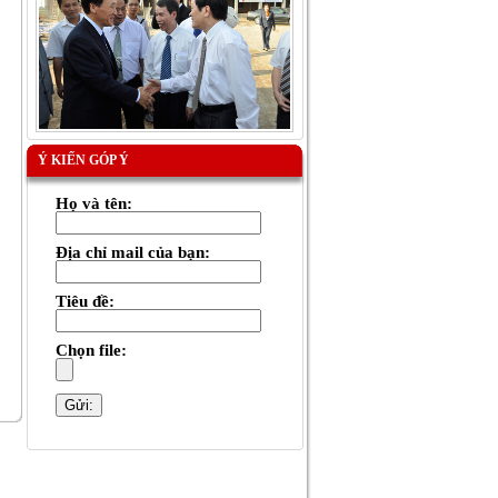
Ý KIẾN GÓP Ý
Họ và tên:
Địa chỉ mail của bạn:
Tiêu đề:
Chọn file: