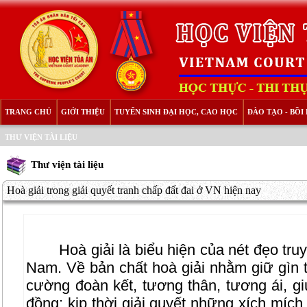
TRANG CHỦ
GIỚI THIỆU
TUYỂN SINH ĐẠI HỌC, CAO HỌC
ĐÀO TẠO - BỒ
THƯ VIỆN TÀI LIỆU
Thư viện tài liệu
Hoà giải trong giải quyết tranh chấp đất đai ở VN hiện nay
Hoà giải là biểu hiện của nét đẹo tru
Nam. Về bản chất hoà giải nhằm giữ gìn t
cường đoàn kết, tương thân, tương ái, g
đồng; kịp thời giải quyết những xích míc