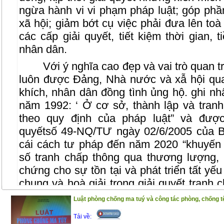
ngừa hành vi vi phạm pháp luật; góp phầ
xã hội; giảm bớt cụ việc phải đưa lên t
các cấp giải quyết, tiết kiệm thời gian,
nhân dân.
Với ý nghĩa cao đẹp và vai trò quan t
luôn được Đảng, Nhà nước và xẫ hội qu
khích, nhân dân đồng tình ủng hộ. ghi nh
năm 1992: ‘ Ở cơ sở, thành lập và tran
theo quy định của pháp luật” và được
quyếtsố 49-NQ/TƯ ngày 02/6/2005 của Bộ
cái cách tư pháp đến năm 2020 “khuyến k
số tranh chấp thông qua thương lượng, h
chứng cho sự tồn tại và phát triển tất yếu
chung và hoà giải trong giải quyết tranh c
chế hoá quy định trên của
Hiến pháp tro
Luật phòng chống ma tuý và công tác phòng, chống tệ
đã ban hành Luật Hoà giải cở sở và luật đ
Tải về:
văn bản nền tảng quy định về hoà giải tr