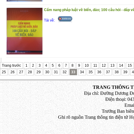
Trong quá trình biên soạn, biên tập
thiếu sót, rất mong nhận được những ý k
Cẩm nang pháp luật về biển, đảo; 100 câu hỏi - đáp v
để chúng tôi hoàn thiện cuốn sách khi tái 
Tải về:
Xin trân trọng giới thiệu cùng bạn đọc
Trang trước
1
2
3
4
5
6
7
8
9
10
11
12
13
14
15
25
26
27
28
29
30
31
32
33
34
35
36
37
38
39
4
TRANG THÔNG TI
Địa chỉ: Đường Dương Đứ
Điện thoại: 043
Emai
Trưởng Ban biên
Ghi rõ nguồn Trang thông tin điện tử H