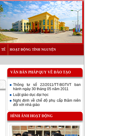
 TẾ
HOẠT ĐỘNG TÌNH NGUYỆN
VĂN BẢN PHÁP QUY VỀ ĐÀO TẠO
Thông tư số 22/2011/TT-BGTVT ban
hành ngày 30 tháng 05 năm 2011
Luật giáo dục đại học
Nghị định về chế độ phụ cấp thâm niên
đối với nhà giáo
HÌNH ẢNH HOẠT ĐỘNG