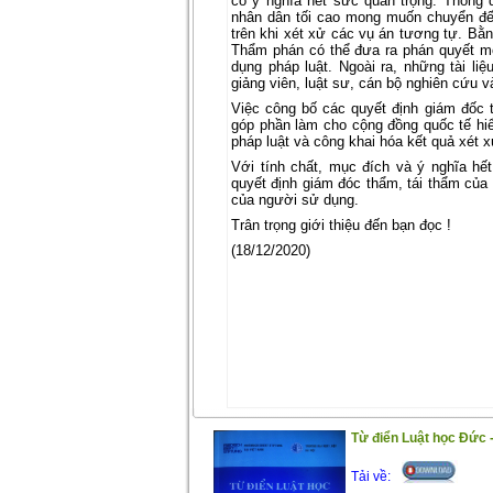
có ý nghĩa hết sức quan trọng. Thông 
nhân dân tối cao mong muốn chuyển đế
trên khi xét xử các vụ án tương tự. Bằ
Thẩm phán có thể đưa ra phán quyết m
dụng pháp luật. Ngoài ra, những tài li
giảng viên, luật sư, cán bộ nghiên cứu v
Việc công bố các quyết định giám đốc 
góp phần làm cho cộng đồng quốc tế hi
pháp luật và công khai hóa kết quả xét 
Với tính chất, mục đích và ý nghĩa hế
quyết định giám đóc thẩm, tái thẩm củ
của người sử dụng.
Trân trọng giới thiệu đến bạn đọc !
(18/12/2020)
Từ điển Luật học Đức -
Tải về: