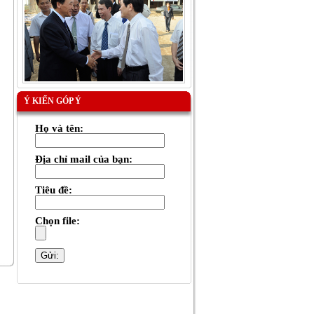
Ý KIẾN GÓP Ý
Họ và tên:
Địa chỉ mail của bạn:
Tiêu đề:
Chọn file: