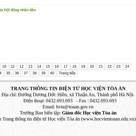
ủa Hội đồng nhân dân
10
11
12
13
14
15
16
17
18
19
20
21
22
23
24
4
35
36
37
38
39
40
Trang tiếp
TRANG THÔNG TIN ĐIỆN TỬ HỌC VIỆN TÒA ÁN
Địa chỉ: Đường Dương Đức Hiền, xã Thuận An, Thành phố Hà Nội.
Điện thoại: 0432.693.693 - Fax : 0432.693.693
Email: hvta@toaan.gov.vn
Trưởng Ban biên tập:
Giám đốc Học viện Tòa án
 Trang thông tin điện tử Học viện Tòa án (www.hocvientoaan.edu.vn) 