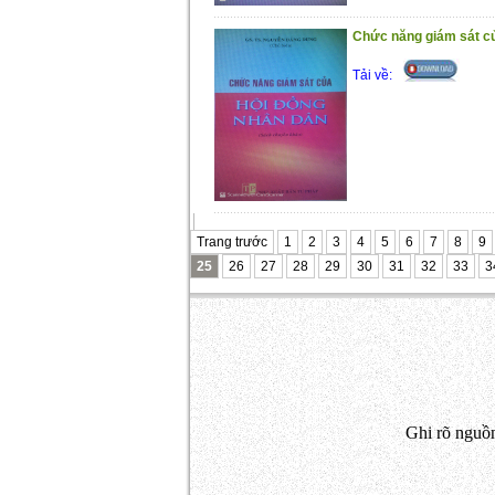
Chức năng giám sát c
Tải về:
Trang trước
1
2
3
4
5
6
7
8
9
25
26
27
28
29
30
31
32
33
3
Ghi rõ nguồn