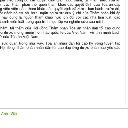
qua việc công bố các quyết định giám đốc thẩm, tái thẩm này, Tòa án
n các Thẩm phán thói quen tham khảo các quyết định của Tòa án cấp
ng việc viện dẫn, tham khảo các quyết định đã được ban hành trước đó,
ột cách có cơ sở hơn, ngăn ngừa sự duy ý chí của Thẩm phán khi áp
ệu này cũng là nguồn tham khảo hữu ích đối với các nhà làm luật, các
à sinh viên luật trong quá trình học tập và nghiên cứu của mình.
thẩm, tái thẩm của Hội đồng Thẩm phán Tòa án nhân dân tối cao cũng
ểu được mong muốn hội nhập quốc tế của Việt Nam, về tính minh bạch
xử của Tòa án Việt Nam.
t sức quan trọng như vậy, Tòa án nhân dân tối cao hy vọng tuyển tập
a Hội đồng Thẩm phán nhân dân tối cao đáp ứng được phần nào yêu cầu
 Anh - Việt