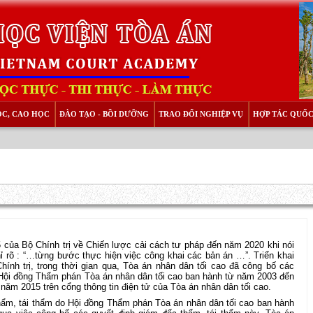
ỌC, CAO HỌC
ĐÀO TẠO - BỒI DƯỠNG
TRAO ĐỔI NGHIỆP VỤ
HỢP TÁC QUỐC
của Bộ Chính trị về Chiến lược cải cách tư pháp đến năm 2020 khi nói
ỉ rõ : “…từng bước thực hiện việc công khai các bản án …”. Triển khai
hính trị, trong thời gian qua, Tòa án nhân dân tối cao đã công bố các
 Hội đồng Thẩm phán Tòa án nhân dân tối cao ban hành từ năm 2003 đến
ăm 2015 trên cổng thông tin điện tử của Tòa án nhân dân tối cao.
hẩm, tái thẩm do Hội đồng Thẩm phán Tòa án nhân dân tối cao ban hành