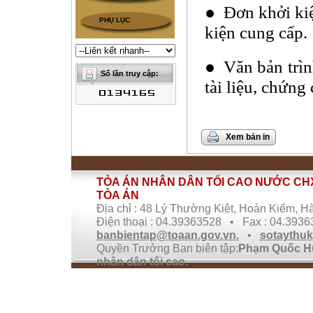
●
Đơn khởi kiệ
PHỤ LỤC
kiện cung cấp.
●
Văn bản trìn
tài liệu, chứng
Xem bản in
TÒA ÁN NHÂN DÂN TỐI CAO NƯỚC CHX
TÒA ÁN
Địa chỉ : 48 Lý Thường Kiệt, Hoàn Kiếm, Hà
Điện thoại : 04.39363528 • Fax : 04.393
banbientap@toaan.gov.vn.
•
sotaythu
Quyền Trưởng Ban biên tập:
Phạm Quốc Hư
nhân dân tối cao.
Giấy phép cung cấp thông tin trên Internet
Truyền thông.
Ghi rõ nguồn Cổng thông tin điện tử TANDTC