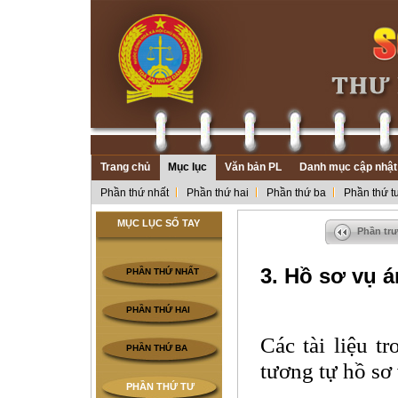
Trang chủ
Mục lục
Văn bản PL
Danh mục cập nhật
Phần thứ nhất
Phần thứ hai
Phần thứ ba
Phần thứ t
MỤC LỤC SỔ TAY
Phần tr
3. Hồ sơ vụ 
PHẦN THỨ NHẤT
PHẦN THỨ HAI
Các tài liệu t
PHẦN THỨ BA
tương tự hồ sơ 
PHẦN THỨ TƯ