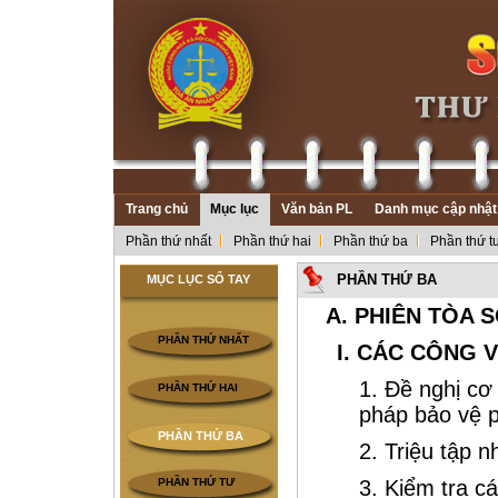
Trang chủ
Mục lục
Văn bản PL
Danh mục cập nhật
Phần thứ nhất
Phần thứ hai
Phần thứ ba
Phần thứ t
PHẦN THỨ BA
MỤC LỤC SỔ TAY
A. PHIÊN TÒA 
PHẦN THỨ NHẤT
I. CÁC CÔNG 
1. Đề nghị cơ
PHẦN THỨ HAI
pháp bảo vệ p
PHẦN THỨ BA
2. Triệu tập 
PHẦN THỨ TƯ
3. Kiểm tra cá