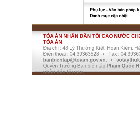
Phụ lục - Văn bản pháp lu
Danh mục cập nhật
TÒA ÁN NHÂN DÂN TỐI CAO NƯỚC CHX
TÒA ÁN
Địa chỉ : 48 Lý Thường Kiệt, Hoàn Kiếm, Hà
Điện thoại : 04.39363528 • Fax : 04.393
banbientap@toaan.gov.vn.
•
sotaythu
Quyền Trưởng Ban biên tập:
Phạm Quốc Hư
nhân dân tối cao.
Giấy phép cung cấp thông tin trên Internet
Truyền thông.
Ghi rõ nguồn Cổng thông tin điện tử TANDTC
tin từ địa chỉ này.
Bản quyền thuộc
Tòa án nhân dân tối cao
Sổ tay Thư ký Tòa án được Cơ quan Phát tr
dựng.