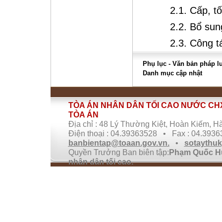
2.1. Cấp, t
2.2. Bổ su
2.3. Công t
Phụ lục - Văn bản pháp lu
Danh mục cập nhật
TÒA ÁN NHÂN DÂN TỐI CAO NƯỚC CHX
TÒA ÁN
Địa chỉ : 48 Lý Thường Kiệt, Hoàn Kiếm, Hà
Điện thoại : 04.39363528 • Fax : 04.393
banbientap@toaan.gov.vn.
•
sotaythu
Quyền Trưởng Ban biên tập:
Phạm Quốc Hư
nhân dân tối cao.
Giấy phép cung cấp thông tin trên Internet
Truyền thông.
Ghi rõ nguồn Cổng thông tin điện tử TANDTC
tin từ địa chỉ này.
Bản quyền thuộc
Tòa án nhân dân tối cao
Sổ tay Thư ký Tòa án được Cơ quan Phát tr