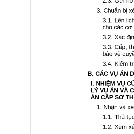
2.3. Gửi hồ
3. Chuẩn bị x
3.1. Lên lị
cho các cơ 
3.2. Xác đị
3.3. Cấp, t
bảo vệ quy
3.4. Kiểm tr
B. CÁC VỤ ÁN 
I. NHIỆM VỤ 
LÝ VỤ ÁN VÀ 
ÁN CẤP SƠ T
1. Nhận và xe
1.1. Thủ tụ
1.2. Xem xé