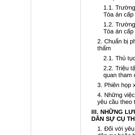
1.1. Trườn
Tòa án cấp
1.2. Trườn
Tòa án cấp
2. Chuẩn bị p
thẩm
2.1. Thủ tụ
2.2. Triệu 
quan tham 
3. Phiên họp 
4. Những việc
yêu cầu theo 
III. NHỮNG LƯ
DÂN SỰ CỤ TH
1. Đối với yê