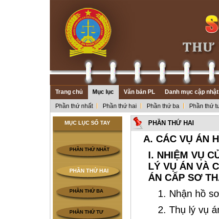
Trang chủ
Mục lục
Văn bản PL
Danh mục cập nhật
Phần thứ nhất
Phần thứ hai
Phần thứ ba
Phần thứ t
PHẦN THỨ HAI
MỤC LỤC SỔ TAY
A. CÁC VỤ ÁN 
PHẦN THỨ NHẤT
I. NHIỆM VỤ 
LÝ VỤ ÁN VÀ 
PHẦN THỨ HAI
ÁN CẤP SƠ T
PHẦN THỨ BA
1. Nhận hồ sơ
2. Thụ lý vụ á
PHẦN THỨ TƯ