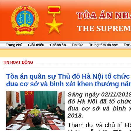
Trang chủ
Giới thiệu
Chánh án
Tin tức
Trung tâm tin học
Trợ 
TIN HOẠT ĐỘNG
Tòa án quân sự Thủ đô Hà Nội tổ chức
đua cơ sở và bình xét khen thưởng nă
Sáng ngày 02/11/201
đô Hà Nội đã tổ chức 
đua cơ sở và bình 
2018.
Tham dự và chủ trì Hội