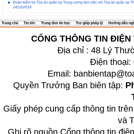
Đoàn kiểm tra Tòa án quân sự Trung ương làm việc với Tòa án quân sự T
24/10/2018
Trang chủ
Tin tức
Trung tâm tin học
Trợ giúp pháp lý
Hướng dẫn ngh
CỔNG THÔNG TIN ĐIỆN
Địa chỉ : 48 Lý Thư
Điện thoại:
Email:
banbientap@to
Quyền Trưởng Ban biên tập:
P
Giấy phép cung cấp thông tin trê
và T
Ghi rõ nguồn Cổng thông tin đi