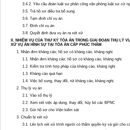
3.4.2. Yêu cầu đoàn luật sư phân công văn phòng luật sư cử 
3.5. Trả hồ sơ điều tra bổ sung
3.6. Tạm đình chỉ vụ án
3.7. Đình chỉ vụ án
3.8. Quyết định đưa vụ án ra xét xử
II. NHIỆM VỤ CỦA THƯ KÝ TÒA ÁN TRONG GIAI ĐOẠN THỤ LÝ V
XỬ VỤ ÁN HÌNH SỰ TẠI TÒA ÁN CẤP PHÚC THẨM
1. Nhận đơn kháng cáo; hồ sơ có kháng cáo, kháng nghị
1.1. Nhận đơn kháng cáo; hồ sơ có kháng cáo, kháng nghị
1.2. Kiểm tra tính hợp pháp của kháng cáo, kháng nghị
1.3. Kháng cáo quá hạn
1.4. Việc bổ sung, thay đổi, rút kháng cáo, kháng nghị
2. Thụ lý vụ án
2.1. Vào sổ thụ lý
2.2. Xem xét việc áp dụng, thay đổi, hủy bỏ các BPNC
2.3. Gửi hồ sơ cho Viện kiểm sát
3. Chuẩn bị xét xử
3.1. Lên lịch xét xử trình người có thẩm quyền ký và gửi cho c