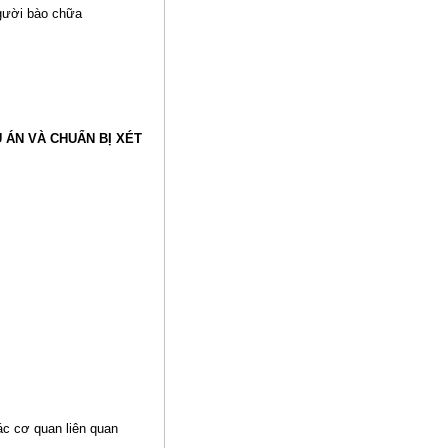
người bào chữa
Ụ ÁN VÀ CHUẨN BỊ XÉT
ác cơ quan liên quan