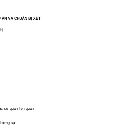
Ụ ÁN VÀ CHUẨN BỊ XÉT
hị
ác cơ quan liên quan
 đương sự