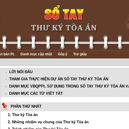
n bản PL
Danh mục cập nhật
Góp ý
Trợ giúp
LỜI NÓI ĐẦU
THAM GIA THỰC HIỆN DỰ ÁN SỔ TAY THƯ KÝ TÒA ÁN
DANH MỤC VBQPPL SỬ DỤNG TRONG SỔ TAY THƯ KÝ TÒA ÁN VÀ
DANH MỤC CÁC TỪ VIẾT TẮT
PHẦN THỨ NHẤT
1. Thư ký Tòa án
2. Những nhiệm vụ chung của Thư ký Tòa án