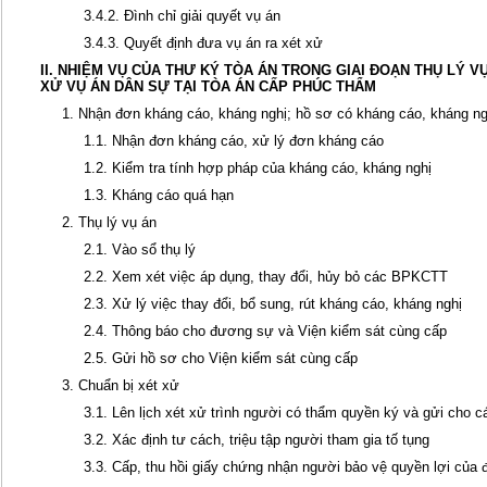
3.4.2. Đình chỉ giải quyết vụ án
3.4.3. Quyết định đưa vụ án ra xét xử
II. NHIỆM VỤ CỦA THƯ KÝ TÒA ÁN TRONG GIAI ĐOẠN THỤ LÝ V
XỬ VỤ ÁN DÂN SỰ TẠI TÒA ÁN CẤP PHÚC THẨM
1. Nhận đơn kháng cáo, kháng nghị; hồ sơ có kháng cáo, kháng ng
1.1. Nhận đơn kháng cáo, xử lý đơn kháng cáo
1.2. Kiểm tra tính hợp pháp của kháng cáo, kháng nghị
1.3. Kháng cáo quá hạn
2. Thụ lý vụ án
2.1. Vào sổ thụ lý
2.2. Xem xét việc áp dụng, thay đổi, hủy bỏ các BPKCTT
2.3. Xử lý việc thay đổi, bổ sung, rút kháng cáo, kháng nghị
2.4. Thông báo cho đương sự và Viện kiểm sát cùng cấp
2.5. Gửi hồ sơ cho Viện kiểm sát cùng cấp
3. Chuẩn bị xét xử
3.1. Lên lịch xét xử trình người có thẩm quyền ký và gửi cho c
3.2. Xác định tư cách, triệu tập người tham gia tố tụng
3.3. Cấp, thu hồi giấy chứng nhận người bảo vệ quyền lợi của