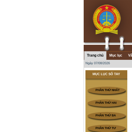
Trang chủ
Mục lục
Vă
Ngày 07/08/2026
MỤC LỤC SỔ TAY
PHẦN THỨ NHẤT
PHẦN THỨ HAI
PHẦN THỨ BA
PHẦN THỨ TƯ