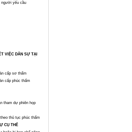
a người yêu cầu
ẾT VIỆC DÂN SỰ TẠI
án cấp sơ thẩm
án cấp phúc thẩm
an tham dự phiên họp
 theo thủ tục phúc thẩm
SỰ CỤ THỂ