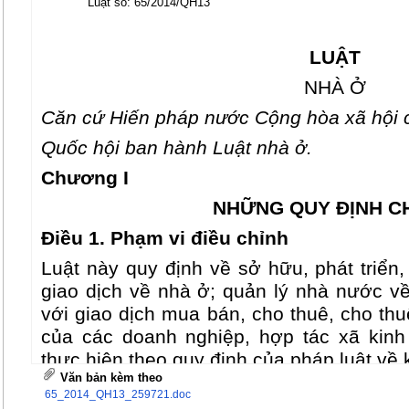
Luật số: 65/2014/QH13
LUẬT
NHÀ Ở
Căn cứ Hiến pháp nước Cộng hòa xã hội 
Quốc hội ban hành Luật nhà ở.
Chương I
NHỮNG QUY ĐỊNH C
Điều 1. Phạm vi điều chỉnh
Luật này quy định về sở hữu, phát triển
giao dịch về nhà ở; quản lý nhà nước về
với giao dịch mua bán, cho thuê, cho t
của các doanh nghiệp, hợp tác xã kinh
thực hiện theo quy định của pháp luật về
Văn bản kèm theo
Điều 2. Đối tượng áp dụng
65_2014_QH13_259721.doc