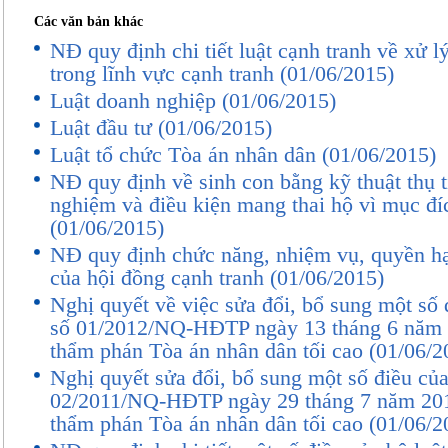
Luật này áp dụng đối với tổ chức, hộ g
Các văn bản khác
quan đến sở hữu, phát triển, quản lý, sử
NĐ quy định chi tiết luật cạnh tranh về xử l
và quản lý nhà nước về nhà ở tại Việt Na
trong lĩnh vực cạnh tranh (01/06/2015)
Điều 3. Giải thích từ ngữ
Luật doanh nghiệp (01/06/2015)
Trong Luật này, các từ ngữ dưới đây đượ
Luật đầu tư (01/06/2015)
Luật tổ chức Tòa án nhân dân (01/06/2015)
1.
Nhà ở
là công trình xây dựng với mục 
NĐ quy định về sinh con bằng kỹ thuật thụ t
nhu cầu sinh hoạt của hộ gia đình, cá nhâ
nghiệm và điều kiện mang thai hộ vì mục đí
2.
Nhà ở riêng lẻ
là nhà ở được xây dựng t
(01/06/2015)
thuộc quyền sử dụng hợp pháp của tổ chứ
NĐ quy định chức năng, nhiệm vụ, quyền hạ
bao gồm nhà biệt thự, nhà ở liền kề và nh
của hội đồng cạnh tranh (01/06/2015)
3.
Nhà chung cư
là nhà có từ 2 tầng trở lê
Nghị quyết về việc sửa đổi, bổ sung một số 
đi, cầu thang chung, có phần sở hữu riê
số 01/2012/NQ-HĐTP ngày 13 tháng 6 năm 
thẩm phán Tòa án nhân dân tối cao (01/06/2
hệ thống công trình hạ tầng sử dụng chun
nhân, tổ chức, bao gồm nhà chung cư
Nghị quyết sửa đổi, bổ sung một số điều của
02/2011/NQ-HĐTP ngày 29 tháng 7 năm 201
đích để ở và nhà chung cư được xây d
thẩm phán Tòa án nhân dân tối cao (01/06/2
hỗn hợp để ở và kinh doanh.