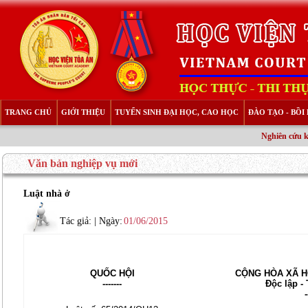
TRANG CHỦ
GIỚI THIỆU
TUYỂN SINH ĐẠI HỌC, CAO HỌC
ĐÀO TẠO - BỒ
Nghiên cứu 
Văn bản nghiệp vụ mới
Luật nhà ở
Tác giả:
| Ngày:
01/06/2015
QUỐC HỘI
CỘNG HÒA XÃ H
-------
Độc lập -
-