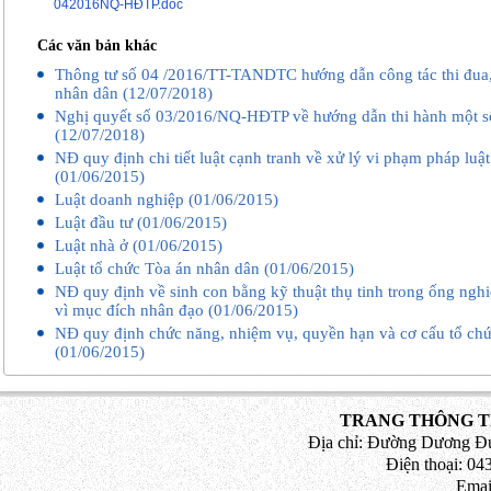
042016NQ-HĐTP.doc
bằng phương tiện điện tử;
Các văn bản khác
Sau khi có ý kiến thống nhất của V
Thông tư số 04 /2016/TT-TANDTC hướng dẫn công tác thi đua
nhân dân tối cao và Bộ trưởng Bộ Tư p
nhân dân (12/07/2018)
Nghị quyết số 03/2016/NQ-HĐTP về hướng dẫn thi hành một số
QUYẾT NGHỊ:
(12/07/2018)
NĐ quy định chi tiết luật cạnh tranh về xử lý vi phạm pháp luật
CHƯƠNG I
(01/06/2015)
Luật doanh nghiệp (01/06/2015)
QUY ĐỊNH CHUNG
Luật đầu tư (01/06/2015)
Luật nhà ở (01/06/2015)
Điều 1. Phạm vi điều chỉnh
Luật tổ chức Tòa án nhân dân (01/06/2015)
1.
Nghị quyết này hướng dẫn
việc
gửi,
NĐ quy định về sinh con bằng kỹ thuật thụ tinh trong ống ngh
vì mục đích nhân đạo (01/06/2015)
liệu, chứng cứ và cấp, tống đạt, thô
NĐ quy định chức năng, nhiệm vụ, quyền hạn và cơ cấu tổ chứ
bằng phương tiện điện tử giữa ngườ
(01/06/2015)
người tham gia tố tụng khác (sau đây 
người tham gia tố tụng) với Tòa án tro
TRANG THÔNG TI
án dân sự, vụ án hành chính.
Địa chỉ: Đường Dương Đứ
Điện thoại: 043
2. Hướng dẫn tại Nghị quyết này đư
Emai