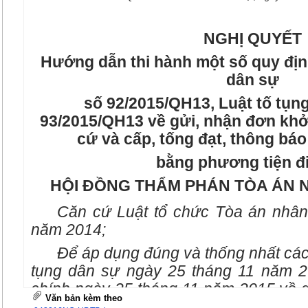
NGHỊ QUYẾT
Hướng dẫn thi hành một số quy định
dân sự
số 92/2015/QH13, Luật tố tụn
93/2015/QH13 về gửi, nhận đơn khởi 
cứ và cấp, tống đạt, thông báo
bằng phương tiện đ
HỘI ĐỒNG THẨM PHÁN TÒA ÁN 
Căn cứ Luật tổ chức Tòa án nhân
năm 2014;
Để áp dụng đúng và thống nhất các 
tụng dân sự ngày 25 tháng 11 năm 2
chính ngày 25 tháng 11 năm 2015 về g
Văn bản kèm theo
tài liệu, chứng cứ và cấp, tống đạt, t