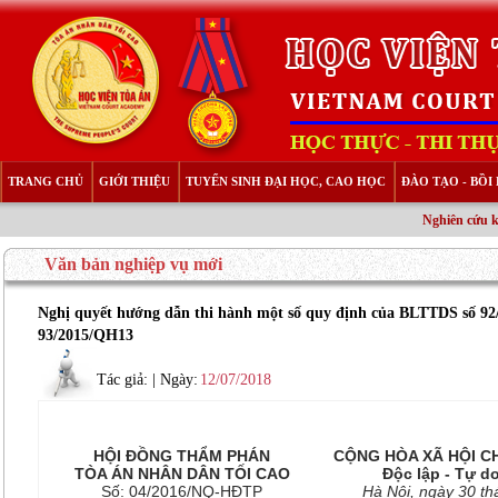
TRANG CHỦ
GIỚI THIỆU
TUYỂN SINH ĐẠI HỌC, CAO HỌC
ĐÀO TẠO - BỒ
Nghiên cứu 
Văn bản nghiệp vụ mới
Nghị quyết hướng dẫn thi hành một số quy định của BLTTDS số 92
93/2015/QH13
Tác giả:
| Ngày:
12/07/2018
HỘI ĐỒNG THẨM PHÁN
CỘNG HÒA XÃ HỘI C
TÒA ÁN NHÂN DÂN TỐI CAO
Độc lập - Tự d
Số: 04/2016/NQ-HĐTP
Hà Nội, ngày 30 t