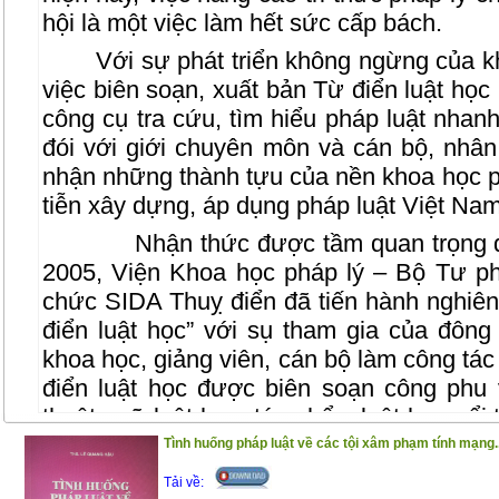
hội là một việc làm hết sức cấp bách.
Với sự phát triển không ngừng của k
việc biên soạn, xuất bản Từ điển luật học
công cụ tra cứu, tìm hiểu pháp luật nhanh 
đói với giới chuyên môn và cán bộ, nhân
nhận những thành tựu của nền khoa học p
tiễn xây dựng, áp dụng pháp luật Việt Na
Nhận thức được tầm quan trọng 
2005, Viện Khoa học pháp lý – Bộ Tư ph
chức SIDA Thuỵ điển đã tiến hành nghiên
điển luật học” với sụ tham gia của đông
khoa học, giảng viên, cán bộ làm công tác
điển luật học được biên soạn công phu 
thuật ngữ luật học; tác phẩm luật học nổi t
luật nổi tiếng thế giới và trong lịch sử V
Tình huống pháp luật về các tội xâm phạm tính mạng..
quan trọng của hệ thống pháp luật Việ
Tải về: