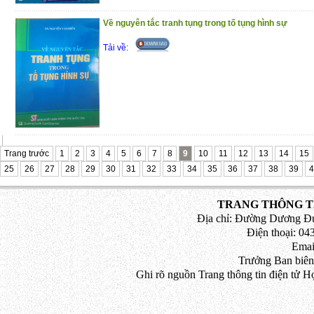
Về nguyên tắc tranh tụng trong tố tụng hình sự
Tải về:
Trang trước
1
2
3
4
5
6
7
8
9
10
11
12
13
14
15
25
26
27
28
29
30
31
32
33
34
35
36
37
38
39
4
TRANG THÔNG TI
Địa chỉ: Đường Dương Đứ
Điện thoại: 043
Emai
Trưởng Ban biên
Ghi rõ nguồn Trang thông tin điện tử H