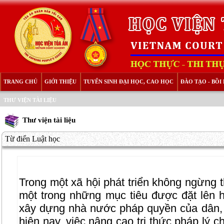
TRANG CHỦ
GIỚI THIỆU
TUYỂN SINH ĐẠI HỌC, CAO HỌC
ĐÀO TẠO - BỒ
THƯ VIỆN TÀI LIỆU
Thư viện tài liệu
Từ điển Luật học
Trong một xã hội phát triển không ngừng th
một trong những mục tiêu được đặt lên h
xây dựng nhà nước pháp quyền của dân, 
hiện nay, việc nâng cao tri thức pháp lý 