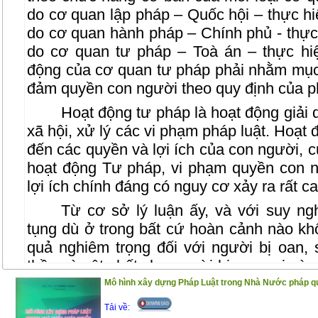
do cơ quan lập pháp – Quốc hội – thực h
do cơ quan hành pháp – Chính phủ - thực
do cơ quan tư pháp – Toà án – thực hi
động của cơ quan tư pháp phải nhằm mục 
đảm quyền con người theo quy định của ph
Hoạt động tư pháp là hoạt động giải 
xã hội, xử lý các vi phạm pháp luật. Hoạt 
đến các quyền và lợi ích của con người, c
hoạt động Tư pháp, vi phạm quyền con 
lợi ích chính đáng có nguy cơ xảy ra rất ca
Từ cơ sở lý luận ấy, và với suy ngh
tụng dù ở trong bất cứ hoàn cảnh nào kh
quả nghiêm trọng đối với người bị oan, 
thần và vật chất cho người bị oan sai và
còn ảnh hưởng đến niềm tin về việc thực t
Mô hình xây dựng Pháp Luật trong Nhà Nước pháp quy
bảo công lý, công bằng xã hội và việc phò
Tải về: