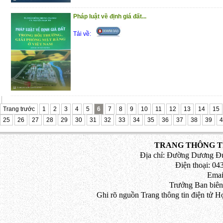
PHẦN IV. QUY ĐỊNH XỬ LÝ T
Pháp luật về định giá đất...
CHỨC DANH TƯ PHÁP TRONG TOÀ 
SỐ HƯỚNG DẪN, QUYẾT ĐỊNH MỚI B
Tải về:
Trong quá trình thực hiện chắc
những thiếu sót nhất định. Rất mong n
những đóng góp ý kiến của quý vị độc gi
thiện hơn khi tái bản. Mọi thắc mắc về 
bản quyền xin liên hệ theo địa chỉ: 141/20
Trang trước
1
2
3
4
5
6
7
8
9
10
11
12
13
14
15
Q.12, TP. HCM.
25
26
27
28
29
30
31
32
33
34
35
36
37
38
39
4
Trân trọng giới thiệu cuốn sách này
TRANG THÔNG TI
Địa chỉ: Đường Dương Đứ
Điện thoại: 043
Emai
Trưởng Ban biên
Ghi rõ nguồn Trang thông tin điện tử H