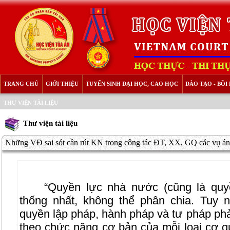
TRANG CHỦ
GIỚI THIỆU
TUYỂN SINH ĐẠI HỌC, CAO HỌC
ĐÀO TẠO - BỒ
THƯ VIỆN TÀI LIỆU
Thư viện tài liệu
Những VĐ sai sót cần rút KN trong công tác ĐT, XX, GQ các vụ án
“Quyền lực nhà nước (cũng là quy
thống nhất, không thể phân chia. Tuy n
quyền lập pháp, hành pháp và tư pháp ph
theo chức năng cơ bản của mỗi loại cơ q