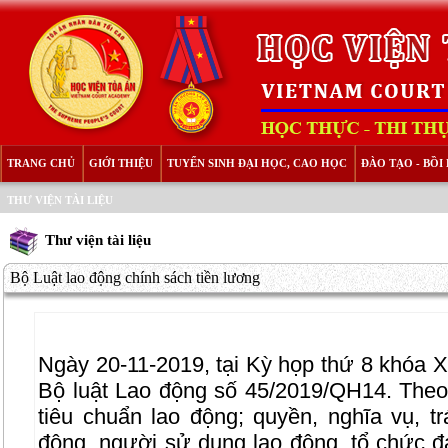
TRANG CHỦ
GIỚI THIỆU
TUYỂN SINH ĐẠI HỌC, CAO HỌC
ĐÀO TẠO - BỒ
THƯ VIỆN TÀI LIỆU
Thư viện tài liệu
Bộ Luật lao động chính sách tiền lương
Ngày 20-11-2019, tại Kỳ họp thứ 8 khóa 
Bộ luật Lao động số 45/2019/QH14. Theo 
tiêu chuẩn lao động; quyền, nghĩa vụ, t
động, người sử dụng lao động, tổ chức đạ