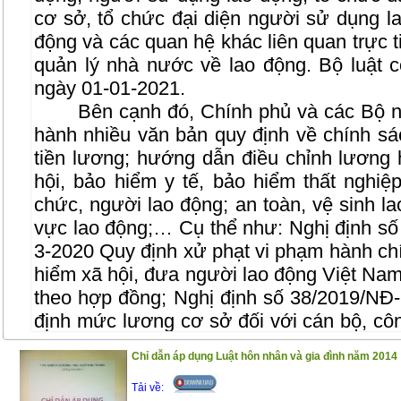
cơ sở, tổ chức đại diện người sử dụng l
động và các quan hệ khác liên quan trực t
quản lý nhà nước về lao động. Bộ luật c
ngày 01-01-2021.
Bên cạnh đó, Chính phủ và các Bộ ngà
hành nhiều văn bản quy định về chính sá
tiền lương; hướng dẫn điều chỉnh lương 
hội, bảo hiểm y tế, bảo hiểm thất nghiệ
chức, người lao động; an toàn, vệ sinh la
vực lao động;… Cụ thể như: Nghị định s
3-2020 Quy định xử phạt vi phạm hành chí
hiểm xã hội, đưa người lao động Việt Nam
theo hợp đồng; Nghị định số 38/2019/N
định mức lương cơ sở đối với cán bộ, cô
lượng vũ trang; Nghị định số 90/2019/N
Chỉ dẫn áp dụng Luật hôn nhân và gia đình năm 2014
định mức lương tối thiểu vùng đối với ngư
hợp đồng lao động; Văn bản hợp nhất s
Tải về: