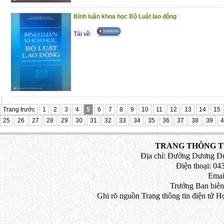
2020 đối với công chức, viên chức, người
Bình luận khoa học Bộ Luật lao động
Phần thứ ba
. Hướng dẫn điều chỉnh lươ
xã hội, bảo hiểm y tế đối với công chức, 
Tải về:
Phần thứ tư
. Chính sách mới về tăng lươn
Phần thứ năm
. Thang, bảng lương dành c
bộ, công chức năm 2020
Phần thứ sáu
. Quy định xử phạt vi phạm
động, bảo hiểm xã hội, đưa người lao độ
Trang trước
nước ngoài theo hợp đồng
1
2
3
4
5
6
7
8
9
10
11
12
13
14
15
25
26
27
28
29
30
31
32
33
34
35
36
37
38
39
4
Trân trọng giới thiệu đến bạn đọc !
(7/1/2021)
TRANG THÔNG TI
Địa chỉ: Đường Dương Đứ
Điện thoại: 043
Emai
Trưởng Ban biên
Ghi rõ nguồn Trang thông tin điện tử H