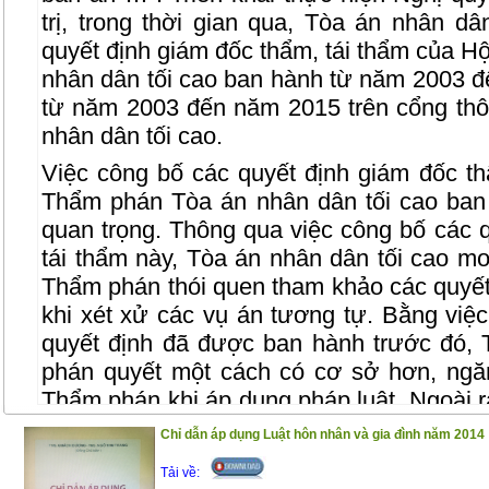
trị, trong thời gian qua, Tòa án nhân d
quyết định giám đốc thẩm, tái thẩm của 
nhân dân tối cao ban hành từ năm 2003 đ
từ năm 2003 đến năm 2015 trên cổng thôn
nhân dân tối cao.
Việc công bố các quyết định giám đốc th
Thẩm phán Tòa án nhân dân tối cao ban
quan trọng. Thông qua việc công bố các 
tái thẩm này, Tòa án nhân dân tối cao 
Thẩm phán thói quen tham khảo các quyết
khi xét xử các vụ án tương tự. Bằng việ
quyết định đã được ban hành trước đó,
phán quyết một cách có cơ sở hơn, ngă
Thẩm phán khi áp dụng pháp luật. Ngoài ra
là nguồn tham khảo hữu ích đối với các
Chỉ dẫn áp dụng Luật hôn nhân và gia đình năm 2014
viên, luật sư, cán bộ nghiên cứu và sinh 
Tải về:
học tập và nghiên cứu của mình.