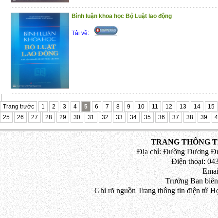
Bình luận khoa học Bộ Luật lao động
Tải về:
Trang trước
1
2
3
4
5
6
7
8
9
10
11
12
13
14
15
25
26
27
28
29
30
31
32
33
34
35
36
37
38
39
4
TRANG THÔNG TI
Địa chỉ: Đường Dương Đứ
Điện thoại: 043
Emai
Trưởng Ban biên
Ghi rõ nguồn Trang thông tin điện tử H