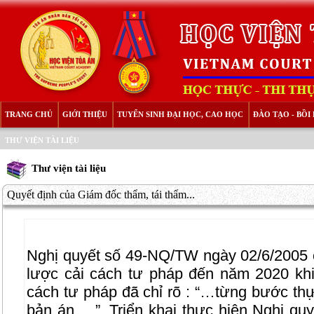
TRANG CHỦ
GIỚI THIỆU
TUYỂN SINH ĐẠI HỌC, CAO HỌC
ĐÀO TẠO - BỒ
THƯ VIỆN TÀI LIỆU
Thư viện tài liệu
Quyết định của Giám đốc thẩm, tái thẩm...
Nghị quyết số 49-NQ/TW ngày 02/6/2005 c
lược cải cách tư pháp đến năm 2020 khi
cách tư pháp đã chỉ rõ : “…từng bước thự
bản án …”. Triển khai thực hiện Nghị qu